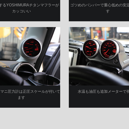
するYOSHIMURAチタンマフラーが
ゴツめのバンパーで重心低めの安
カッコいい
す
インマニ圧力計は正圧スケールが付いて
水温も油圧も追加メーターで
ます