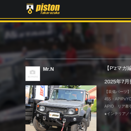
【P'zマ
Mr.N
2025年7
【装備パーツ】
45S・API
APIO リア牽
●インテリア／モ