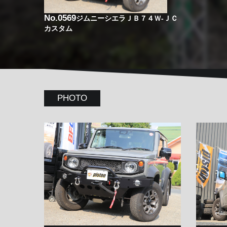
No.0569
ジムニーシエラＪＢ７４Ｗ-ＪＣ
カスタム
PHOTO