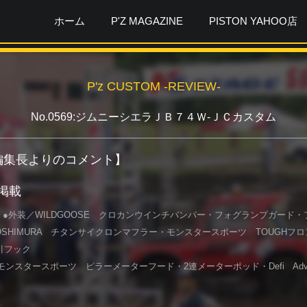
ホーム
P'Z MAGAZINE
PISTON YAHOO店
P'z CUSTOM -REVIEW-
No.0569:ジムニーシエラＪＢ７４Ｗ-ＪＣカスタム
ガ編集長よりのコメント】
月掲載
 ●外装／WILDGOOSE クロカンウインチバンパー・フォグランプガード・
PxYOSHIMURA チタンサイクロンマフラー・モンスタースポーツ TOUGH
引フック
ンスタースポーツ ピラーメーターフード・2連メーターポッド・Defi Adva