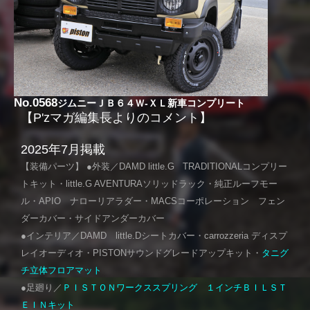
No.0568
ジムニーＪＢ６４Ｗ-ＸＬ新車コンプリート
【P'zマガ編集長よりのコメント】
2025年7月掲載
【装備パーツ】 ●外装／DAMD little.G TRADITIONALコンプリー
トキット・little.G AVENTURAソリッドラック・純正ルーフモー
ル・APIO ナローリアラダー・MACSコーポレーション フェン
ダーカバー・サイドアンダーカバー
●インテリア／DAMD little.Dシートカバー・carrozzeria ディスプ
レイオーディオ・PISTONサウンドグレードアップキット・
タニグ
チ立体フロアマット
●足廻り／
ＰＩＳＴＯＮワークススプリング １インチＢＩＬＳＴ
ＥＩＮキット