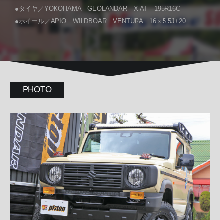
●タイヤ／YOKOHAMA GEOLANDAR X-AT 195R16C
●ホイール／APIO WILDBOAR VENTURA 16ｘ5.5J+20
PHOTO