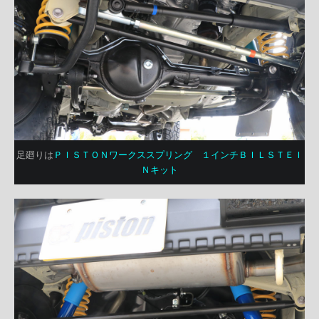
足廻りは
ＰＩＳＴＯＮワークススプリング １インチＢＩＬＳＴＥＩ
Ｎキット