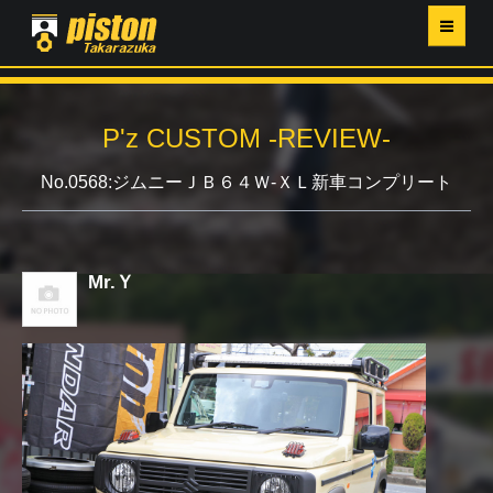
ホーム
P'z CUSTOM -REVIEW-
P'Z MAGAZINE
No.0568:ジムニーＪＢ６４Ｗ-ＸＬ新車コンプリート
PISTON YAHOO店
営業日・イベントカレンダー
Mr.Ｙ
店舗ご案内