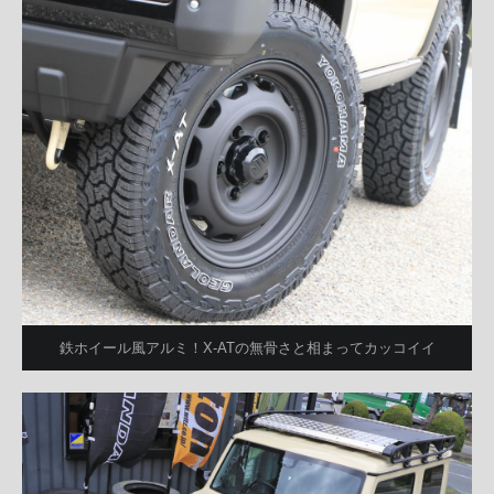
鉄ホイール風アルミ！X-ATの無骨さと相まってカッコイイ