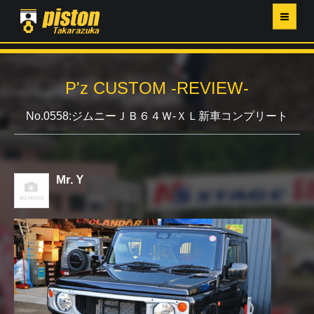
ホーム
P'z CUSTOM -REVIEW-
P'Z MAGAZINE
No.0558:ジムニーＪＢ６４Ｗ-ＸＬ新車コンプリート
PISTON YAHOO店
営業日・イベントカレンダー
Mr.Ｙ
店舗ご案内