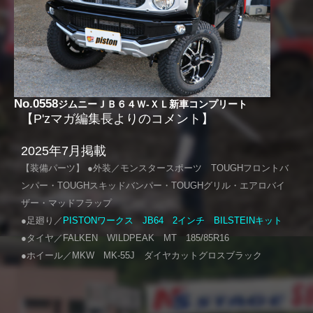
No.0558
ジムニーＪＢ６４Ｗ-ＸＬ新車コンプリート
【P'zマガ編集長よりのコメント】
2025年7月掲載
【装備パーツ】 ●外装／モンスタースポーツ TOUGHフロントバ
ンパー・TOUGHスキッドバンパー・TOUGHグリル・エアロバイ
ザー・マッドフラップ
●足廻り／
PISTONワークス JB64 2インチ BILSTEINキット
●タイヤ／FALKEN WILDPEAK MT 185/85R16
●ホイール／MKW MK-55J ダイヤカットグロスブラック