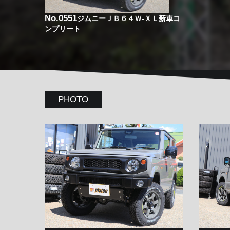
No.0551
ジムニーＪＢ６４Ｗ-ＸＬ新車コ
ンプリート
PHOTO