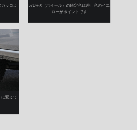
にカッコよ
57DR-X（ホイール）の限定色は差し色のイエ
ローがポイントです
トに変えて