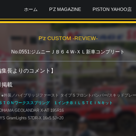
ホーム
P'Z MAGAZINE
PISTON YAHOO店
P'z CUSTOM -REVIEW-
No.0551:ジムニーＪＢ６４Ｗ-ＸＬ新車コンプリート
ガ編集長よりのコメント】
1月掲載
 ●外装／ハイブリッジファースト タイプＳフロントバンパー/スキッドプレ
ＳＴＯＮワークススプリング １インチＢＩＬＳＴＥＩＮキット
AMA GEOLANDAR X-AT 195R16
GramLights 57DR-X 16x5.5J+20