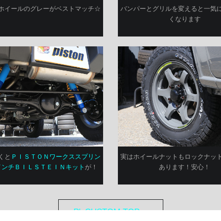
ホイールのグレーがベストマッチ☆
バンパーとグリルを変えると一気
くなります
くと
ＰＩＳＴＯＮワークススプリン
実はホイールナットもロックナッ
インチＢＩＬＳＴＥＩＮキット
が！
あります！安心！
P'zCUSTOM TOPへ