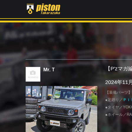
【P'zマ
Mr.Ｔ
2024年1
【装備パーツ】
●足廻り／
ＰＩ
●タイヤ／YOKOH
●ホイール／RAYS 