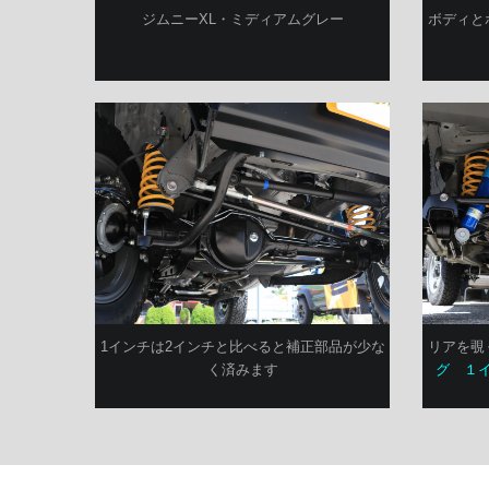
ジムニーXL・ミディアムグレー
ボディと
リアを覗
1インチは2インチと比べると補正部品が少な
グ １
く済みます