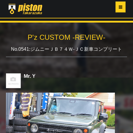
ホーム
P'z CUSTOM -REVIEW-
P'Z MAGAZINE
No.0541:ジムニーＪＢ７４Ｗ-ＪＣ新車コンプリート
PISTON YAHOO店
営業日・イベントカレンダー
Mr.Ｙ
店舗ご案内