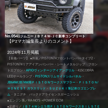
No.0541
ジムニーＪＢ７４Ｗ-ＪＣ新車コンプリート
【P'zマガ編集長よりのコメント】
2024年11月掲載
【装備パーツ】 ●外装／PISTON74フロントバンパータイプ2・
PISTON74リアアイアンバンパー・シートメタルジップ フロン
トエプロン・
APIOヴィンテージアイアングリル
・415COBRA
LEDテールランプ・
PISTONスリムサイドシルパネル
・
JB64W/JB74W用ＰＩＳＴＯＮワークスマフラー
・
ＰＩＳＴＯＮ/
ＨＯＮＥＳＴ ガラスリッド
・
ＳＵＺＵＫＩ筆記体ロゴエンブレ
ム
・タニグチ バックドアライセンスガーニッシュ
●エンジン系／RA-NO'S +POWER ECM
●足廻り／
ＪＢ７４Ｗシエラ用ＰＩＳＴＯＮワークスＢＩＬＳＴＥ