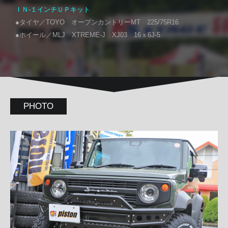
ＩＮ-１インチＵＰキット
●タイヤ／TOYO オープンカントリーMT 225/75R16
●ホイール／MLJ XTREME-J XJ03 16ｘ6J-5
PHOTO