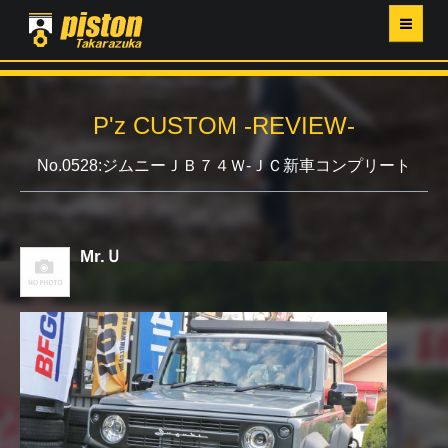
ホーム
P'z CUSTOM -REVIEW-
P'Z MAGAZINE
No.0528:ジムニーＪＢ７４Ｗ-ＪＣ新車コンプリート
PISTON YAHOO店
営業日・イベントカレンダー
Mr.Ｕ
店舗ご案内