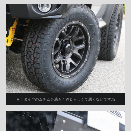
ＡＴタイヤのムチムチ感も４ＷＤらしくて悪くないですね