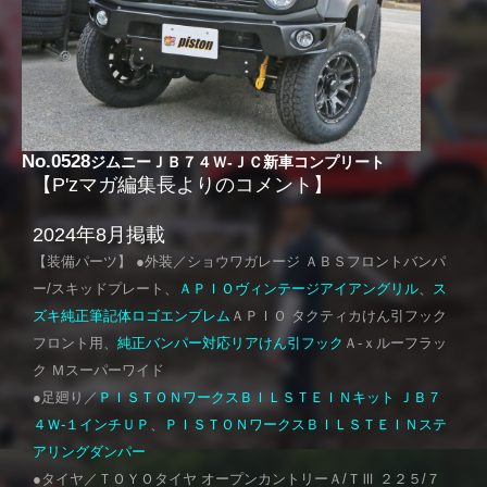
No.0528
ジムニーＪＢ７４Ｗ-ＪＣ新車コンプリート
【P'zマガ編集長よりのコメント】
2024年8月掲載
【装備パーツ】 ●外装／ショウワガレージ ＡＢＳフロントバンパ
ー/スキッドプレート、
ＡＰＩＯヴィンテージアイアングリル
、
ス
ズキ純正筆記体ロゴエンブレム
ＡＰＩＯ タクティカけん引フック
フロント用、
純正バンパー対応リアけん引フック
Ａ-ｘルーフラッ
ク Ｍスーパーワイド
●足廻り／
ＰＩＳＴＯＮワークスＢＩＬＳＴＥＩＮキット ＪＢ７
４Ｗ-１インチＵＰ
、
ＰＩＳＴＯＮワークスＢＩＬＳＴＥＩＮステ
アリングダンパー
●タイヤ／ＴＯＹＯタイヤ オープンカントリーＡ/ＴⅢ ２２５/７