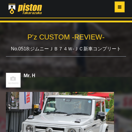
ホーム
P'z CUSTOM -REVIEW-
P'Z MAGAZINE
No.0518:ジムニーＪＢ７４Ｗ-ＪＣ新車コンプリート
PISTON YAHOO店
営業日・イベントカレンダー
Mr.Ｈ
店舗ご案内