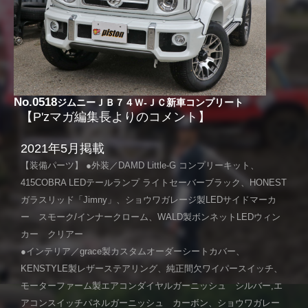
No.0518
ジムニーＪＢ７４Ｗ-ＪＣ新車コンプリート
【P'zマガ編集長よりのコメント】
2021年5月掲載
【装備パーツ】 ●外装／DAMD Little-G コンプリーキット、
415COBRA LEDテールランプ ライトセーバーブラック、HONEST
ガラスリッド「Jimny」、ショウワガレージ製LEDサイドマーカ
ー スモーク/インナークローム、WALD製ボンネットLEDウィン
カー クリアー
●インテリア／grace製カスタムオーダーシートカバー、
KENSTYLE製レザーステアリング、純正間欠ワイパースイッチ、
モーターファーム製エアコンダイヤルガーニッシュ シルバー,エ
アコンスイッチパネルガーニッシュ カーボン、ショウワガレー