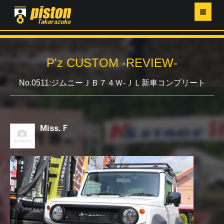
ホーム
P'z CUSTOM -REVIEW-
P'Z MAGAZINE
No.0511:ジムニーＪＢ７４Ｗ-ＪＬ新車コンプリート
PISTON YAHOO店
営業日・イベントカレンダー
Miss.Ｆ
店舗ご案内