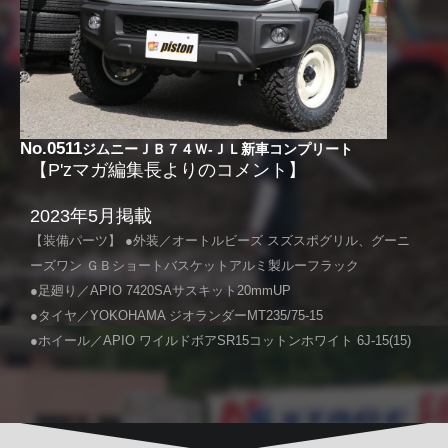
No.0511
ジムニーＪＢ７４Ｗ-ＪＬ新車コンプリート
【P'zマガ編集長よりのコメント】
2023年5月掲載
【装備パーツ】 ●外装／オートルビーズ スズスポグリル、グーニ
ーズワン ＧＢショートバスケットアルミ製ルーフラック
●足廻り／APIO 7420SAサスキット20mmUP
●タイヤ／YOKOHAMA ジオランダーMT235/75-15
●ホイール／APIO ワイルドボアSR15コットンホワイト 6J-15(15)