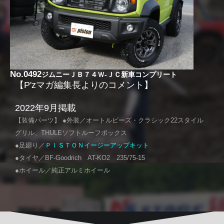
No.0492
ジムニーＪＢ７４Ｗ-ＪＣ新車コンプリート
【P'zマガ編集長よりのコメント】
2022年9月掲載
【装備パーツ】 ●外装／オートルビーズ・クラシック22スタイル
グリル、THULEソフトルーフボックス
●足廻り／
ＰＩＳＴＯＮイージーアップキット
●タイヤ／BF-Goodrich AT-KO2 235/75-15
●ホイール／純正アルミホイール