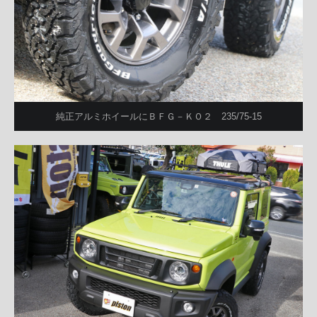
純正アルミホイールにＢＦＧ－ＫＯ２ 235/75-15