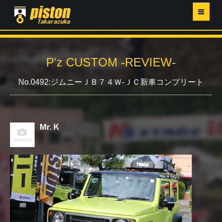
ホーム
P'z CUSTOM -REVIEW-
P'Z MAGAZINE
No.0492:ジムニーＪＢ７４Ｗ-ＪＣ新車コンプリート
PISTON YAHOO店
営業日・イベントカレンダー
Mr.Ｋ
店舗ご案内