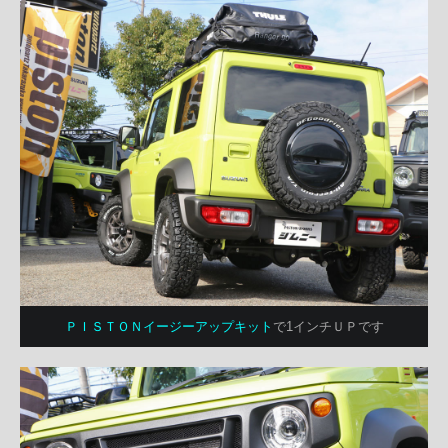
ＰＩＳＴＯＮイージーアップキット
で1インチＵＰです