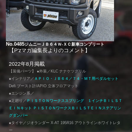
No.0485
ジムニーＪＢ６４Ｗ-ＸＣ新車コンプリート
【P'zマガ編集長よりのコメント】
2022年8月掲載
【装備パーツ】 ●外装／KLC ナナケツグリル
●インテリア／
ＡＰＩＯ・ＪＢ６４／７４・ＭＴ用ペダルセット
Defi ブースト計/APIO 立体フロアマット
●エンジン系／
●足廻り／
ＰＩＳＴＯＮワークススプリング １インチＢＩＬＳＴ
ＥＩＮキット
ＰＩＳＴＯＮワークスＢＩＬＳＴＥＩＮステアリン
グダンパー
●タイヤ／ジオランダー X-AT 195R16 アウトラインホワイトレタ
ー