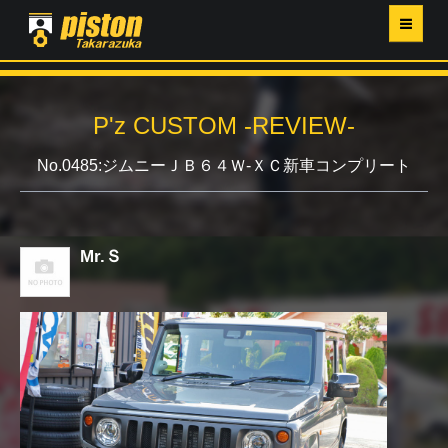
ホーム
P'z CUSTOM -REVIEW-
P'Z MAGAZINE
No.0485:ジムニーＪＢ６４Ｗ-ＸＣ新車コンプリート
PISTON YAHOO店
営業日・イベントカレンダー
Mr.Ｓ
店舗ご案内