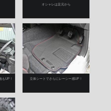
オシャレは足元から
地もUP！
立体シートでさらにレーシー感UP！