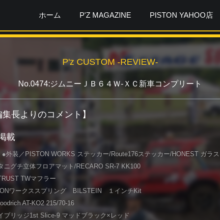
ホーム
P'Z MAGAZINE
PISTON YAHOO店
P'z CUSTOM -REVIEW-
No.0474:ジムニーＪＢ６４Ｗ-ＸＣ新車コンプリート
ガ編集長よりのコメント】
月掲載
外装／PISTON WORKS ステッカー/Route176ステッカー/HONEST ガラ
ニグチ立体フロアマット/RECARO SR-7 KK100
RUST TWマフラー
TONワークススプリング BILSTEIN １インチKit
rich AT-KO2 215/70-16
ブリッジ1st Slice-9 マッドブラック×レッド