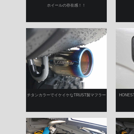
ホイールの存在感！！
チタンカラーでイケイケなTRUST製マフラー
HONE