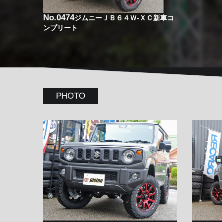
No.0474
ジムニーＪＢ６４Ｗ-ＸＣ新車コ
ンプリート
PHOTO