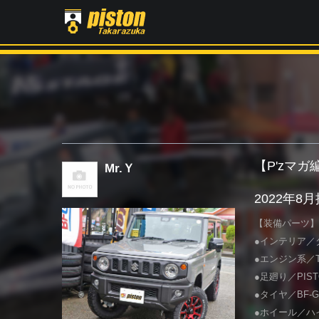
【P'zマ
Mr.Ｙ
2022年8
【装備パーツ】 ●
●インテリア／タ
●エンジン系／T
●足廻り／PIS
●タイヤ／BF-Good
●ホイール／ハイ