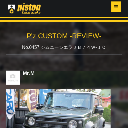
ホーム
P'z CUSTOM -REVIEW-
P'Z MAGAZINE
No.0457:ジムニーシエラＪＢ７４Ｗ-ＪＣ
PISTON YAHOO店
営業日・イベントカレンダー
Mr.Ｍ
店舗ご案内