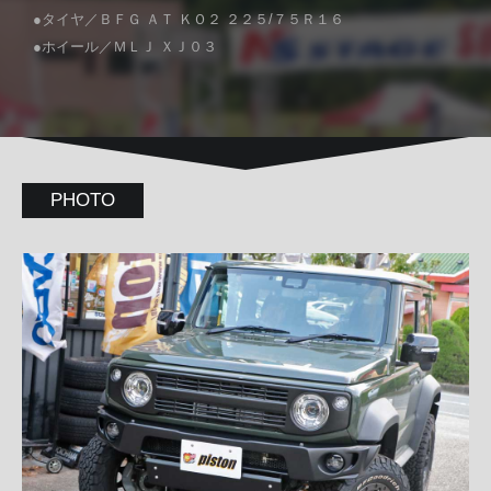
●タイヤ／ＢＦＧ ＡＴ ＫＯ２ ２２５/７５Ｒ１６
●ホイール／ＭＬＪ ＸＪ０３
PHOTO