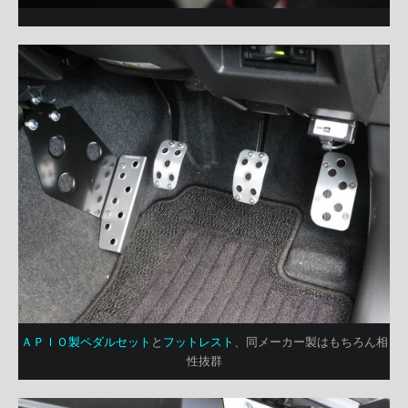
ＡＰＩＯ製ペダルセット
と
フットレスト
、同メーカー製はもちろん相
性抜群