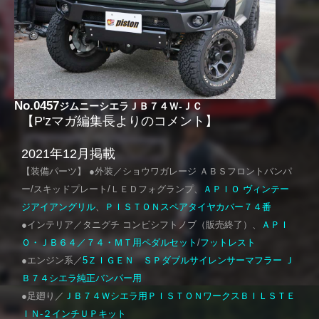
No.0457
ジムニーシエラＪＢ７４Ｗ-ＪＣ
【P'zマガ編集長よりのコメント】
2021年12月掲載
【装備パーツ】 ●外装／ショウワガレージ ＡＢＳフロントバンパ
ー/スキッドプレート/ＬＥＤフォグランプ、
ＡＰＩＯ ヴィンテー
ジアイアングリル
、
ＰＩＳＴＯＮスペアタイヤカバー７４番
●インテリア／タニグチ コンビシフトノブ（販売終了）、
ＡＰＩ
Ｏ・ＪＢ６４／７４・ＭＴ用ペダルセット
/
フットレスト
●エンジン系／
5ＺＩＧＥＮ ＳＰダブルサイレンサーマフラー Ｊ
Ｂ７４シエラ純正バンパー用
●足廻り／
ＪＢ７４Ｗシエラ用ＰＩＳＴＯＮワークスＢＩＬＳＴＥ
ＩＮ-２インチＵＰキット