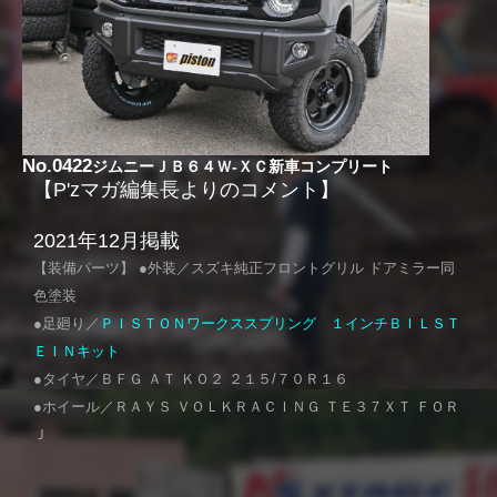
No.0422
ジムニーＪＢ６４Ｗ-ＸＣ新車コンプリート
【P'zマガ編集長よりのコメント】
2021年12月掲載
【装備パーツ】 ●外装／スズキ純正フロントグリル ドアミラー同
色塗装
●足廻り／
ＰＩＳＴＯＮワークススプリング １インチＢＩＬＳＴ
ＥＩＮキット
●タイヤ／ＢＦＧ ＡＴ ＫＯ２ ２１５/７０Ｒ１６
●ホイール／ＲＡＹＳ ＶＯＬＫＲＡＣＩＮＧ ＴＥ３７ＸＴ ＦＯＲ
Ｊ