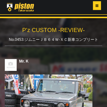
ホーム
P'z CUSTOM -REVIEW-
P'Z MAGAZINE
No.0453:ジムニーＪＢ６４Ｗ-ＸＣ新車コンプリート
PISTON YAHOO店
営業日・イベントカレンダー
Mr.Ｋ
店舗ご案内