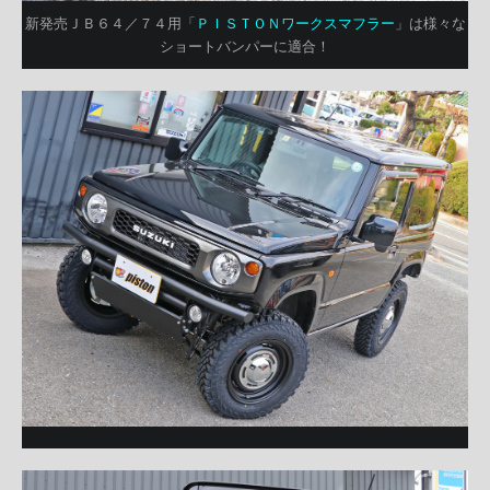
新発売ＪＢ６４／７４用「
ＰＩＳＴＯＮワークスマフラー
」は様々な
ショートバンパーに適合！