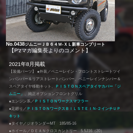
No.0438
ジムニーＪＢ６４Ｗ-ＸＬ新車コンプリート
【P'zマガ編集長よりのコメント】
2021年8月掲載
【装備パーツ】 ●外装／ペニーレイン・フロントストレートツイ
ンバンパー＆リアストレートバンパー、ペニーレインナンバー＆
スペアタイヤ移動キット、
ＰＩＳＴＯＮスペアタイヤカバー「ジ
ムニー」
、純正オプションフロントグリル
●エンジン系／
ＰＩＳＴＯＮワークスマフラー
●足廻り／
ＰＩＳＴＯＮワークスＢＩＬＳＴＥＩＮ-２インチＵＰ
キット
●タイヤ／ジオランダーMT 185/85-16
●ホイール／ＤＥＡＮクロスカントリー 5.5J16（20）