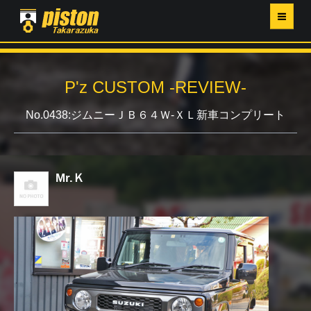
ホーム
P'z CUSTOM -REVIEW-
P'Z MAGAZINE
No.0438:ジムニーＪＢ６４Ｗ-ＸＬ新車コンプリート
PISTON YAHOO店
営業日・イベントカレンダー
Mr.Ｋ
店舗ご案内