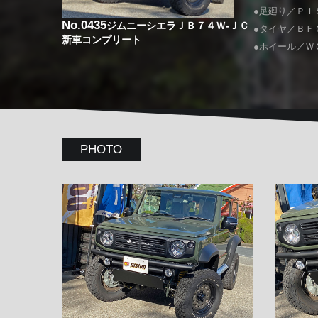
●足廻り／ＰＩ
No.0435
ジムニーシエラＪＢ７４Ｗ-ＪＣ
●タイヤ／ＢＦＧ
新車コンプリート
●ホイール／Ｗ
PHOTO