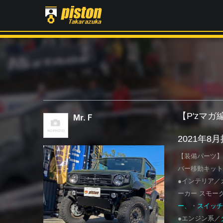
【P'zマ
Mr.Ｆ
2021年8
【装備パーツ】
バー移動キット
●インテリア／
ーカー スモー
ー、
・
スイッチ
●エンジン系／