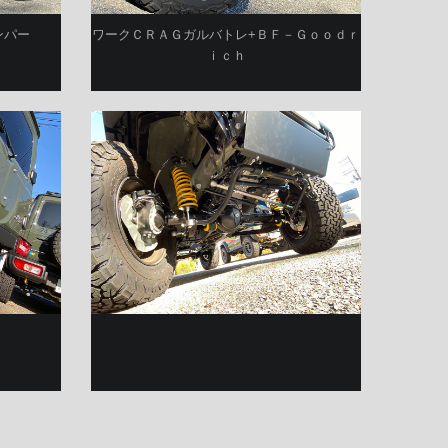
ンパー
ワークＣＲＡＧガルバトレ+ＢＦ－Ｇｏｏｄｒ
ｉｃｈ