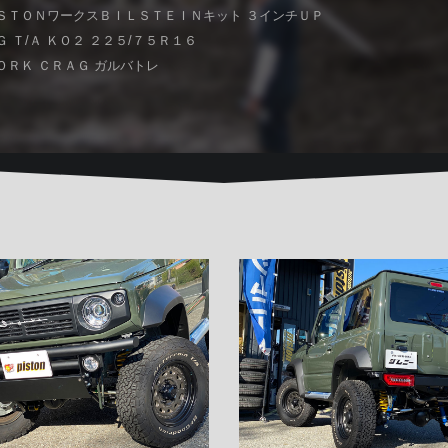
ＳＴＯＮワークスＢＩＬＳＴＥＩＮキット ３インチＵＰ
 Ｔ/Ａ ＫＯ２ ２２５/７５Ｒ１６
ＯＲＫ ＣＲＡＧ ガルバトレ