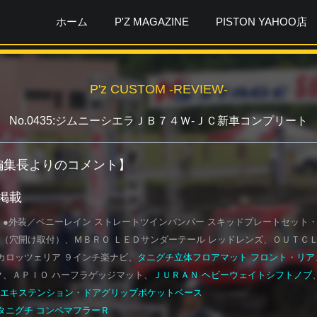
ホーム
P'Z MAGAZINE
PISTON YAHOO店
P'z CUSTOM -REVIEW-
No.0435:ジムニーシエラＪＢ７４Ｗ-ＪＣ新車コンプリート
ガ編集長よりのコメント】
月掲載
 ●外装／ペニーレイン ストレートツインバンパー スキッドプレートセット
（穴開け取付）、ＭＢＲＯ ＬＥＤサンダーテール レッドレンズ、ＯＵＴＣＬ
カロッツェリア ９インチ楽ナビ、
タニグチ立体フロアマット フロント
・
リア
ク、ＡＰＩＯ ハーフラゲッジマット、
ＪＵＲＡＮ ヘビーウェイトシフトノブ
エキステンション
・
ドアグリップポケットベース
タニグチ コンペマフラーＲ