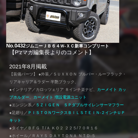
No.0432
ジムニーＪＢ６４Ｗ-ＸＣ新車コンプリート
【P'zマガ編集長よりのコメント】
2021年8月掲載
【装備パーツ】 ●外装／ＳＵＸＸＯＮ ブルバー・ルーフラック・
リアキャリア＆ラダー 半艶ブラック、
●インテリア／カロッツェリア ８インチ楽ナビ、
カーメイト カッ
プホルダー
、
カーメイト 増設電源ユニット
●エンジン系／
５ＺＩＧＥＮ ＳＰダブルサイレンサーマフラー
●足廻り／
ＰＩＳＴＯＮワークスＢＩＬＳＴＥＩＮ-２インチＵＰ
キット
●タイヤ／ＢＦＧ Ｔ/Ａ ＫＯ２ ２２５/７０Ｒ１６
●ホイール／ＲＡＹＳ ＤＡＹＴＯＮＡ ＮＴＤ-５