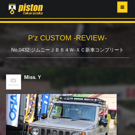
ホーム
P'z CUSTOM -REVIEW-
P'Z MAGAZINE
No.0432:ジムニーＪＢ６４Ｗ-ＸＣ新車コンプリート
PISTON YAHOO店
営業日・イベントカレンダー
Miss.Ｙ
店舗ご案内