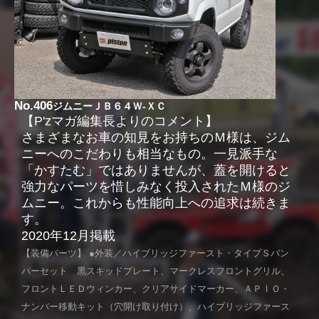
No.406
ジムニーＪＢ６４Ｗ-ＸＣ
【P'zマガ編集長よりのコメント】
さまざまなお車の知見をお持ちのＭ様は、ジム
ニーへのこだわりも相当なもの。一見派手な
「かすたむ」ではありませんが、蓋を開けると
強力なパーツを惜しみなく投入されたＭ様のジ
ムニー。これからも性能向上への追求は続きま
す。
2020年12月掲載
【装備パーツ】 ●外装／ハイブリッジファースト・タイプＳバン
パーセット 黒スキッドプレート、マークレスフロントグリル、
フロントＬＥＤウィンカー、クリアサイドマーカー、ＡＰＩＯ・
ナンバー移動キット（穴開け取り付け）、ハイブリッジファース