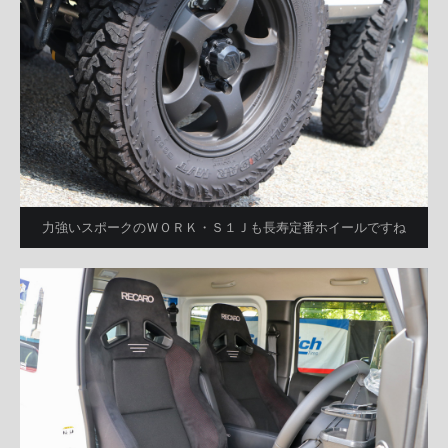
力強いスポークのＷＯＲＫ・Ｓ１Ｊも長寿定番ホイールですね