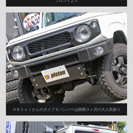
フロントより
ＨＢ１ｓｔさんのタイプＳバンパーは納期３ヶ月の大人気振り