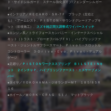
ト・サイドシルガード スチール強化タイプ/フェンダーシルガー
ド、
●インテリア／ＲＥＣＡＲＯ・ＳＲ-７Ｆ ブラック（左右と
も）・アームレスト、ＰＩＳＴＯＮ・サウンドグレードアップキ
ット（前後施工）、
スズキ純正間欠調整式ワイパースイッチ
●エンジン系／トライフォースカンパニー・インテークスペシャル
キット（トラスト・ブローオフバルブＦＶ）、ハイブリッジファ
ースト・ジェントルマフラースマート、Ｐｉｖｏｔ・スロットル
コントローラー ３-Ｄｒｉｖｅ・Ｅｖｏ、Ｐｉｖｏｔ・デュアル
ゲージ
●足廻り／
ＰＩＳＴＯＮワークススプリング ＢＩＬＳＴＥＩＮキ
ット ２インチＵＰ、
ハイブリッジファースト・エスケープメン
バー
●タイヤ／ＹＯＫＯＨＡＭＡ・ジオランダーＭＴ １８５/８５Ｒ
１６
●ホイール／ＷＯＲＫ・ＣＲＡＧ Ｓ１Ｊ マットブラック