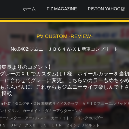
ホーム
P'Z MAGAZINE
PISTON YAHOO店
P'z CUSTOM -REVIEW-
No.0402:ジムニーＪＢ６４Ｗ-ＸＬ新車コンプリート
ガ編集長よりのコメント】
グレーのＸＬでカスタムはＩ様。ホイールカラーを当
ーに合わせてグレーに変更。こちらのカラーもめちゃ
もふんだんに、これからもジムニーライフ楽しんで下
1月掲載
 ●外装／タニグチ・２段調整式サイドステップ、ＡＰＩＯフューエルリッド
ントグリル、カーメイト・ダミーアウターヒンジ
アームスター・アームレスト、カーメイト・ドリンクホルダー
ＩＳＴＯＮワークスＢＩＬＳＴＥＩＮ ２インチＵＰキット