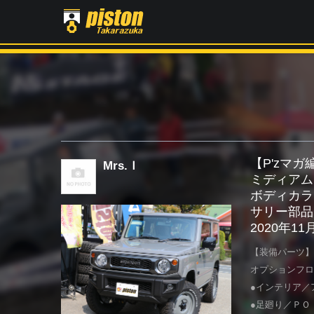
【P'zマ
Mrs.Ｉ
ミディアム
ボディカラ
サリー部品
2020年1
【装備パーツ】
オプションフロ
●インテリア／
●足廻り／ＰＯ