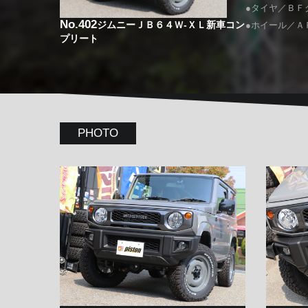
●タイヤ／ＢＦグ
No.402
ジムニーＪＢ６４Ｗ-ＸＬ新車コン
●ホイール／Ａ
プリート
PHOTO