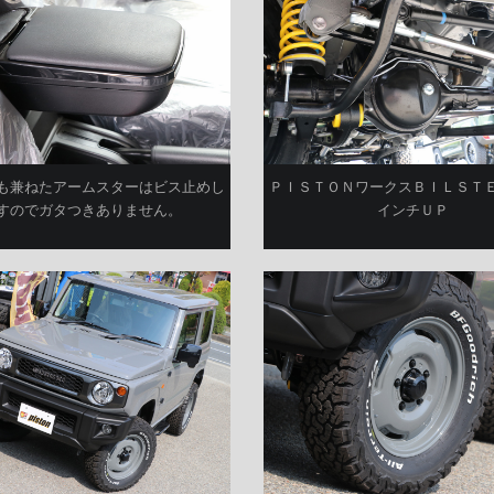
も兼ねたアームスターはビス止めし
ＰＩＳＴＯＮワークスＢＩＬＳＴ
すのでガタつきありません。
インチＵＰ