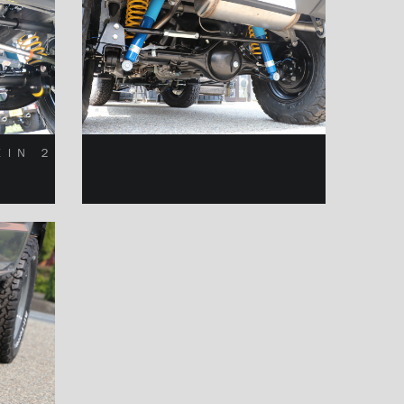
ＥＩＮ ２