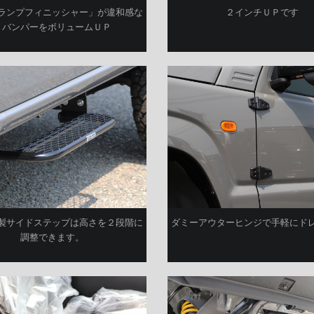
ランプフィニッシャー」が違和感な
２インチＵＰです
くバンパーをボリュームＵＰ
製サイドステップは高さを２段階に
ダミーアウターヒンジで手軽にド
調整できます。