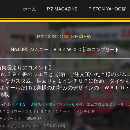
ホーム
P'Z MAGAZINE
PISTON YAHOO店
P'z CUSTOM -REVIEW-
No.0395:ジムニーＪＢ６４Ｗ-ＸＣ新車コンプリート
ガ編集長よりのコメント】
ｏ.３９４番のシエラと同時にご注文頂いたＹ様のジムニ
トなカスタム。足回りも１インチＵＰに留め、タイヤ
ホイールだけは奥様のお好みのデザインの「ＷＡＬＤ
月掲載
 ●外装／
ＰＩＳＴＯＮスペアタイヤカバー６４番
、エムブロＬＥＤテールラ
ＳＴＯＮワークスＢＩＬＳＴＥＩＮキット 1インチＵＰ
ンダーＡＴ 185/85-16
ＬＤブラックバイソン 5.5J-16(+20)