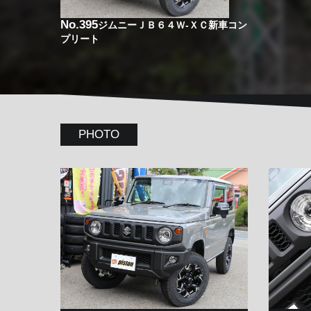
No.395
ジムニーＪＢ６４Ｗ-ＸＣ新車コン
プリート
PHOTO