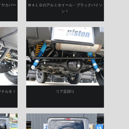
イヤカバー
ＷＡＬＤのアルミホイール・ブラックバイソ
ン！
ジナルＢＩ
リア足回り