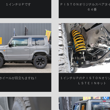
１インチＵＰです
ＰＩＳＴＯＮオリジナルスペアタ
６４番
ホイールが目立ちますね！
１インチＵＰのＰＩＳＴＯＮオリ
ＬＳＴＥＩＮキット