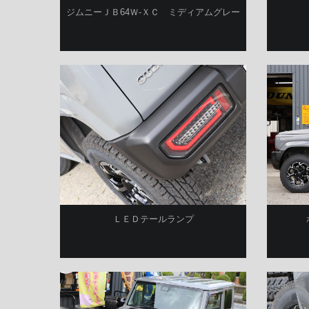
ジムニーＪＢ64Ｗ-ＸＣ ミディアムグレー
ＬＥＤテールランプ