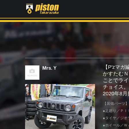
【P'zマ
Mrs.Ｙ
かすたむＮ
ことでライ
チョイス。
2020年8
【装備パーツ】
●足廻り／ＰＩ
●タイヤ／ジオラ
●ホイール／ＷＡ