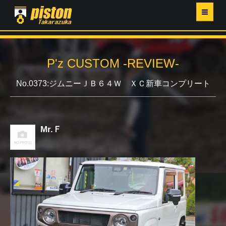
ホーム
P'z CUSTOM -REVIEW-
P'Z MAGAZINE
No.0373:ジムニーＪＢ６４Ｗ ＸＣ新車コンプリート
PISTON YAHOO店
営業日・イベントカレンダー
Mr.Ｆ
店舗ご案内