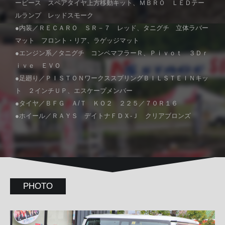
ーピース スペアタイヤ上方移動キット、ＭＢＲＯ ＬＥＤテー
ルランプ レッドスモーク
●内装／ＲＥＣＡＲＯ ＳＲ－７ レッド、タニグチ 立体ラバー
マット フロント・リア、ラゲッジマット
●エンジン系／タニグチ コンペマフラーＲ、Ｐｉｖｏｔ ３Ｄｒ
ｉｖｅ ＥＶＯ
●足廻り／ＰＩＳＴＯＮワークススプリングＢＩＬＳＴＥＩＮキッ
ト ２インチＵＰ、エスケープメンバー
●タイヤ／ＢＦＧ Ａ/Ｔ ＫＯ２ ２２５／７０Ｒ１６
●ホイール／ＲＡＹＳ デイトナＦＤＸ-Ｊ クリアブロンズ
PHOTO