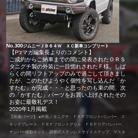
No.300
ジムニーＪＢ６４Ｗ ＸＣ新車コンプリート
【P'zマガ編集長よりのコメント】
ご成約からご納車までの間に発表されたＯＲＳ
タニグチ製の外装に一目惚れされたＦ様。しば
らくの間リフトアップのみで過ごして頂きまし
たが、このたびようやく個性を写し込んだ「か
すたむ」が完成・・・と思ったのも束の間、次
の「かすたむ」パーツをお買い上げされたその
お姿に最敬礼デス！
2020年1月掲載
【装備パーツ】 ●外装／タニグチ ＦＲＰフロントバンパー、ス
キッドプレート、ＦＲＰフロントグリル、ＦＲＰリアバンパー、
ナンバー移動キット、調整式ステンレスサイドステップ、マスタ