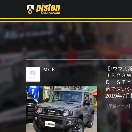
【P'zマ
Mr.Ｆ
ＪＢ２３Ｗ
Ｄ ＳＴＹ
適で速いシ
2019年7
【装備パーツ】