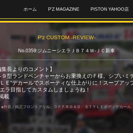
ホーム
P'Z MAGAZINE
PISTON YAHOO店
P'z CUSTOM -REVIEW-
No.0359:ジムニーシエラＪＢ７４Ｗ-ＪＣ新車
ガ編集長よりのコメント】
-９型ランドベンチャーからお乗換えのＦ様。シブいミ
ＬＥ”デカールでスポーティな仕上がりに！スープアッ
エラ目指してカスタムしましょうね！
月掲載
 ●外装／純正フロントグリル、ＯＦＦＲＯＡＤ ＳＴＹＬＥボディデカール