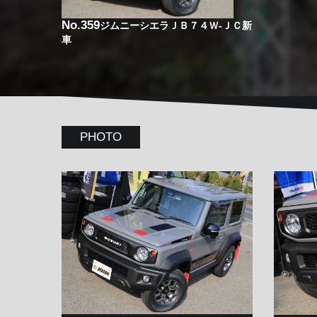
No.359
ジムニーシエラＪＢ７４Ｗ-ＪＣ新
車
PHOTO