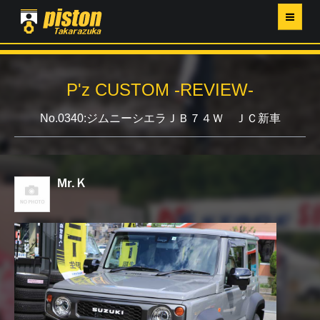
ホーム
P'z CUSTOM -REVIEW-
P'Z MAGAZINE
No.0340:ジムニーシエラＪＢ７４Ｗ ＪＣ新車
PISTON YAHOO店
営業日・イベントカレンダー
Mr.Ｋ
店舗ご案内