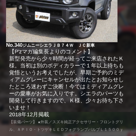
No.340
ジムニーシエラＪＢ７４Ｗ ＪＣ新車
【P'zマガ編集長よりのコメント】
新型発売から少々時間が経ってご来店されたＫ
様。当初は別のボディカラーで１年以上待ちも
覚悟というお考えでしたが、早期ご予約のミデ
ィアムグレーにキャンセルが出たとお知らせし
たところ迷わずご決断！今ではミディアムグレ
ーの愛車がお気に入りです。シエラのパーツも
開発して行きますので、Ｋ様、少々お待ち下さ
いませ！
2018年12月掲載
【装備パーツ】 ●外装／スズキ純正アクセサリー・フロントグリ
ル、ＡＰＩＯ・トツゲキＬＥＤフォグランプバルブＬ１５００ｙ