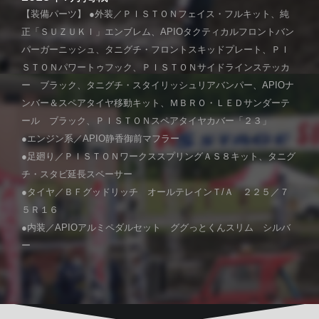
【装備パーツ】 ●外装／ＰＩＳＴＯＮフェイス・フルキット、純
正「ＳＵＺＵＫＩ」エンブレム、APIOタクティカルフロントバン
パーガーニッシュ、タニグチ・フロントスキッドプレート、ＰＩ
ＳＴＯＮパワートゥフック、ＰＩＳＴＯＮサイドラインステッカ
ー ブラック、タニグチ・スタイリッシュリアバンパー、APIOナ
ンバー＆スペアタイヤ移動キット、ＭＢＲＯ・ＬＥＤサンダーテ
ール ブラック、ＰＩＳＴＯＮスペアタイヤカバー「２３」
●エンジン系／APIO静香御前マフラー
●足廻り／ＰＩＳＴＯＮワークススプリングＡＳ８キット、タニグ
チ・スタビ延長スペーサー
●タイヤ／ＢＦグッドリッチ オールテレインＴ/Ａ ２２５／７
５Ｒ１６
●内装／APIOアルミペダルセット ググっとくんスリム シルバ
ー