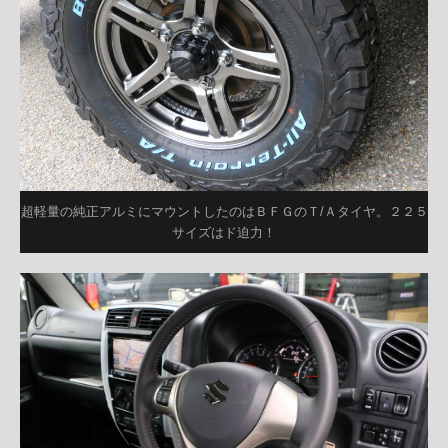
超軽量の純正アルミにマウントしたのはＢＦＧのＴ/Ａタイヤ。２２５
サイズはド迫力！