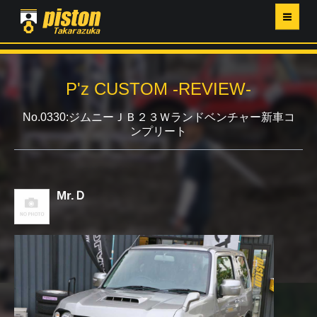
ホーム
P'z CUSTOM -REVIEW-
P'Z MAGAZINE
No.0330:ジムニーＪＢ２３Ｗランドベンチャー新車コ
ンプリート
PISTON YAHOO店
営業日・イベントカレンダー
Mr.Ｄ
店舗ご案内