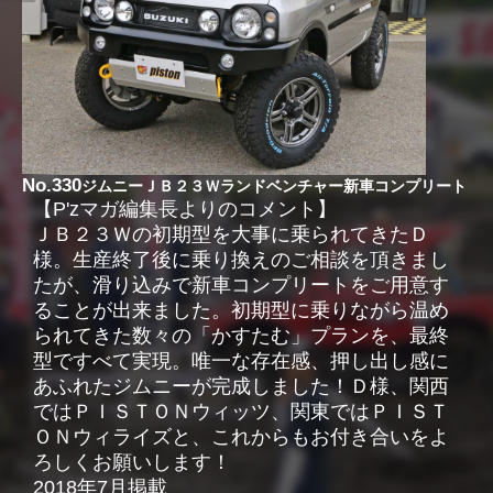
No.330
ジムニーＪＢ２３Ｗランドベンチャー新車コンプリート
【P'zマガ編集長よりのコメント】
ＪＢ２３Ｗの初期型を大事に乗られてきたＤ
様。生産終了後に乗り換えのご相談を頂きまし
たが、滑り込みで新車コンプリートをご用意す
ることが出来ました。初期型に乗りながら温め
られてきた数々の「かすたむ」プランを、最終
型ですべて実現。唯一な存在感、押し出し感に
あふれたジムニーが完成しました！Ｄ様、関西
ではＰＩＳＴＯＮウィッツ、関東ではＰＩＳＴ
ＯＮウィライズと、これからもお付き合いをよ
ろしくお願いします！
2018年7月掲載