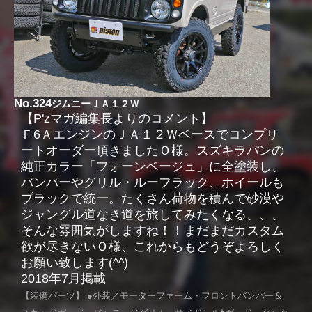
No.324
ジムニーＪＡ１２Ｗ
【P'zマガ編集長よりのコメント】
Ｆ6ＡエンジンのＪＡ１２Ｗベースでコンプリ
ートオーダー頂きましたＯ様。スズキラパンの
純正カラー「フォーンベージュ」に全塗装し、
バンパーやグリル・ルーフラック、ホイールも
ブラックで統一。たくさん荷物を積んで砂漠や
ジャングル道なき道を旅してみたくなる、、、
そんな雰囲気がしますね！！まだまだカスタム
欲が尽きないＯ様、これからもどうぞよろしく
お願い致します(^^)
2018年7月掲載
【装備パーツ】 ●外装／モーターファーム・フロントバンパー＆