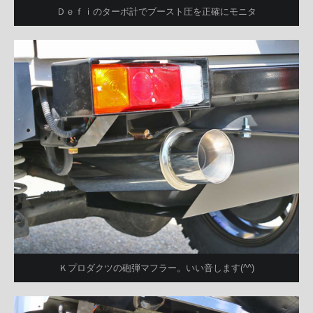
Ｄｅｆｉのターボ計でブースト圧を正確にモニタ
Ｋプロダクツの砲弾マフラー。いい音します(^^)