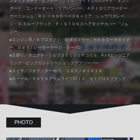
スキッドガード・ビンテージグリル・サイドシルｶガード・タンク
ガード、コンドーオート・リアバンパー、ＡＰＩＯリアコーナー
ガーニッシュ、ＲＶ-ＩＮＮＯベースキャリア、ショウワガレー
ジ・Ａ-Ｘルーフラック、ＰＩＳＴＯＮスペアタイヤカバー「ジム
ニー」
●エンジン系／Ｋプロダクツ・砲弾マフラー、ＨＫＳターボタイマ
ー、Ｄｅｆｉレーサーゲージ・ターボ計
●足廻り／タニグチ・ソルブ３０ミリＵＰコイル、4ｘ4エンジニア
リング・ビッグカントリーショックアブソーバー
●タイヤ／ジオランダーＭ/Ｔ １８５／８５Ｒ１６
●ホイール／ＲＡＹＳグラムライツ57ＪＶ セミグロスブラック
PHOTO