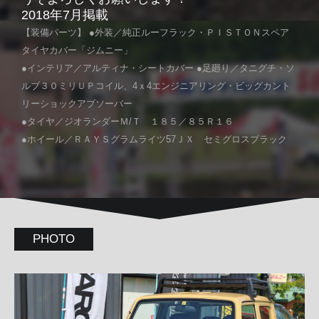
2018年7月掲載
【装備パーツ】 ●外装／純正ルーフラック・ＰＩＳＴＯＮスペア
タイヤカバー「ジムニー」
●インテリア／アルティナ・シートカバー ●足廻り／タニグチ・ソ
ルブ３０ミリＵＰコイル、4ｘ4エンジニアリング・ビッグカント
リーショックアブソーバー
●タイヤ／ジオランダーＭ/Ｔ １８５／８５Ｒ１６
●ホイール／ＲＡＹＳグラムライツ57ＪＸ セミグロスブラック
PHOTO