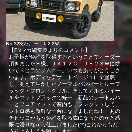
No.323
ジムニーＪＡ２２Ｗ
【P'zマガ編集長よりのコメント】
お子様が免許を取得するということでオーダー
頂きましたＨ様。ＪＡ１２Ｃ、ＪＢ２３Ｗに続
いて３台目のジムニー。いつもありがとうござ
います。ボディをデザートベージュに全塗装
し、あえて生かしたノーマルバンパーとルーフ
ラック・フロントグリル、そしてアルミホイー
ルをマットブラックで統一。新品のシートカバ
ーとフロアマットで室内もリフレッシュして、
レトロ感も新鮮な一台になりましたね！！あの
チビッコがもう免許を取る歳になったのかと感
慨に浸りながら仕上げました(^^)これからもど
うぞよろしくお願いします！