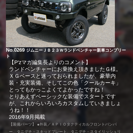
No.0269
ジムニーＪＢ２３Ｗランドベンチャー新車コンプリー
ト
【P'zマガ編集長よりのコメント】
ランドベンチャーにお乗換え頂きましたＧ様。
ＸＧベースと迷っておられましたが、豪華内
装・充実装備、そしてこの色「クールカーキ」
とってもかっこよくてよかったですね！
とりあえずベーシックな装備でスタートです
が、これからいろいろカスタムしていきましょ
うね！！
2016年9月掲載
【装備パーツ】 ●外装／ＡＰＩＯタクティカルフロントバンパ
ー、タニグチ・スキッドプレート、タニグチ・スタイリッシュリ