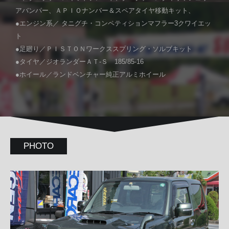
アバンパー、ＡＰＩＯナンバー＆スペアタイヤ移動キット、
●エンジン系／ タニグチ・コンペティションマフラー3クワイエッ
ト
●足廻り／ＰＩＳＴＯＮワークススプリング・ソルブキット
●タイヤ／ジオランダーＡＴ-Ｓ 185/85-16
●ホイール／ランドベンチャー純正アルミホイール
PHOTO