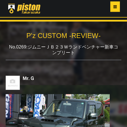
ホーム
P'z CUSTOM -REVIEW-
P'Z MAGAZINE
No.0269:ジムニーＪＢ２３Ｗランドベンチャー新車コ
ンプリート
PISTON YAHOO店
営業日・イベントカレンダー
Mr.Ｇ
店舗ご案内