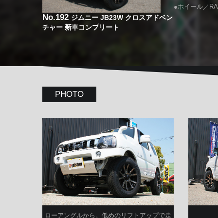
●ホイール／RA
No.192
ジムニー JB23W クロスアドベン
チャー 新車コンプリート
PHOTO
ローアングルから。低めのリフトアップで走