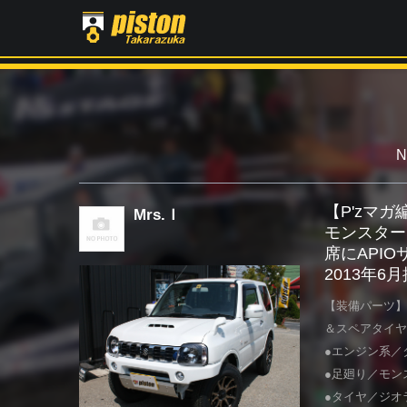
【P'zマ
Mrs.Ｉ
モンスター
席にAPI
2013年6
【装備パーツ】
＆スペアタ
●エンジン系／
●足廻り／モン
●タイヤ／ジオランダ