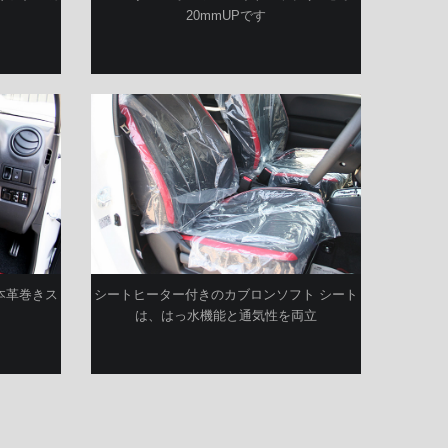
20mmUPです
本革巻きス
シートヒーター付きのカブロンソフト シート
は、はっ水機能と通気性を両立