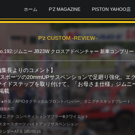
ホーム
P'Z MAGAZINE
PISTON YAHOO店
P'z CUSTOM -REVIEW-
No.192:ジムニー JB23W クロスアドベンチャー 新車コンプリー
ガ編集長よりのコメント】
スポーツの20mmUPサスペンションで足廻り強化。エ
Oサイドステップを取り付けて、「お母さま仕様」ジムニ
月掲載
 ●外装／APIOタクティカルフロントバンパー、タニグチスキッドプレート、
イヤ移動KIT
タニグチ コンペティションマフラーⅢクワイエット
スタースポーツ ハイトアップサスペンション
ーAT-S 185/85-16