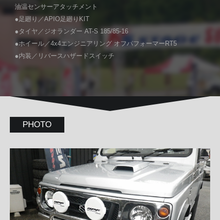
油温センサーアタッチメント
●足廻り／APIO足廻りKIT
●タイヤ／ジオランダー AT-S 185/85-16
●ホイール／4x4エンジニアリング オフパフォーマーRT5
●内装／リバースハザードスイッチ
PHOTO