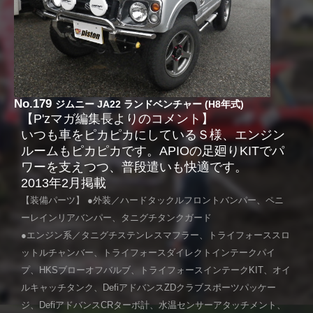
No.179
ジムニー JA22 ランドベンチャー (H8年式)
【P'zマガ編集長よりのコメント】
いつも車をピカピカにしているＳ様、エンジン
ルームもピカピカです。APIOの足廻りKITでパ
ワーを支えつつ、普段遣いも快適です。
2013年2月掲載
【装備パーツ】 ●外装／ハードタックルフロントバンパー、ペニ
ーレインリアバンパー、タニグチタンクガード
●エンジン系／タニグチステンレスマフラー、トライフォーススロ
ットルチャンバー、トライフォースダイレクトインテークパイ
プ、HKSブローオフバルブ、トライフォースインテークKIT、オイ
ルキャッチタンク、DefiアドバンスZDクラブスポーツパッケー
ジ、DefiアドバンスCRターボ計、水温センサーアタッチメント、