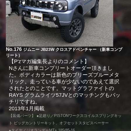
No.176
ジムニー JB23W クロスアドベンチャー （新車コンプ
リート）
【P'zマガ編集長よりのコメント】
Nさんに新車コンプリートオーダー頂きまし
た。ボディカラーは新色のブリーズブルーメタ
リック。走っている車が少ないのであえて選択
されたとのことです。マットグラファイトの
RAYS グラムライツ57JVとのマッチングもバッ
チリですね。
2013年1月掲載
【装備パーツ】 ●足廻り／PISTONワークスコイルスプリングキッ
ト ビッグカントリーキット、オフセットスタビスペーサー
●タイヤ／ジオランダーMT+ 185/85-16