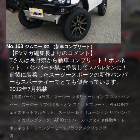
No.163
ジムニー XG （新車コンプリート）
【P'zマガ編集長よりのコメント】
Tさんは長野県から新車コンプリート！ボンネ
ット、バンパーを黒に塗装してスパルタンに！
前後に装着したスージースポーツの新作バンパ
ーもスポーティーでとても似合っています。
2012年7月掲載
【装備パーツ】 ●外装／スージー レボリューション フロントバン
パー、スージー リブ付ボルトオン スキッドプレート、PISTONフ
ェイスキットフルキット、スージー レボリューション リアバンパ
ー、イカリングフォグ、APIOナンバースペアタイヤ移動キット、
ボンネット・フェンダーモールブラックメタリック塗
装