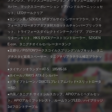
ステンレス、マックスコーポレーション メッキフューエルリッド
カバー、マックスコーポレーション ドアハンドルガーニッシュセ
ット、LEDテールクリア
●エンジン系／5ZIGEN SPダブルサイレンサーマフラー、トライ
フォースブローオフアダプタ付スロットルチャンバーブリッツキ
ット、トライフォースダイレクトインテークパイプ、ブローオフ
リターンキット、HKS EVC6ブーストコントローラー、5ZIGEN
E-con、タニグチオイルセパレータータンク
●足廻り／PISTONワークスコイルスプリングソルブキット、タニ
グチスタビ延長スペーサー、タニグチリアラテラル補正ブラケッ
ト
●タイヤ／ジオランダーAT-S 185/85-16
●ホイール／RAYS ATX-J シルバー
●ドライブトレーン／DIXCELプレミアムパッド+スリットロータ
ーSD
●内装／タニグチ サイドシルスカッフ、APIOアルミペダルセッ
ト、APIOアルミフットレスト、ルームランプLED、ハイブリッジ
1stフロントテーブル