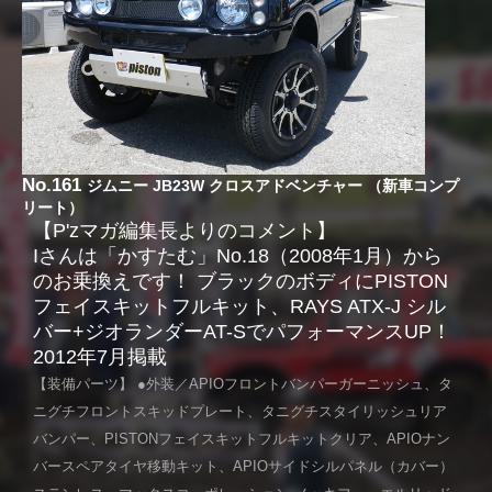
No.161
ジムニー JB23W クロスアドベンチャー （新車コンプ
リート）
【P'zマガ編集長よりのコメント】
Iさんは「かすたむ」No.18（2008年1月）から
のお乗換えです！ ブラックのボディにPISTON
フェイスキットフルキット、RAYS ATX-J シル
バー+ジオランダーAT-SでパフォーマンスUP！
2012年7月掲載
【装備パーツ】 ●外装／APIOフロントバンパーガーニッシュ、タ
ニグチフロントスキッドプレート、タニグチスタイリッシュリア
バンパー、PISTONフェイスキットフルキットクリア、APIOナン
バースペアタイヤ移動キット、APIOサイドシルパネル（カバー）