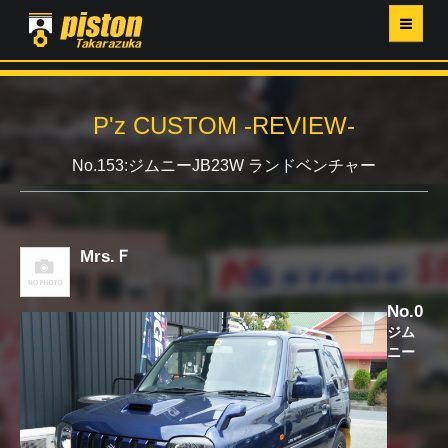
ホーム
P'z CUSTOM -REVIEW-
P'Z MAGAZINE
No.153:ジムニーJB23W ランドベンチャー
PISTON YAHOO店
営業日・イベントカレンダー
Mrs.Ｆ
店舗ご案内
No.0
ジム
ニー