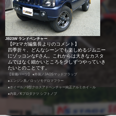
JB23W ランドベンチャー
【P'zマガ編集長よりのコメント】
四季折々、どんなシーンでも楽しめるジムニー
にゾッコンなFさん。これからは大きなカスタ
ムではなく細かいところを少しずつやっていき
たいとのことです。
【装備パーツ】 ●外装／JAOSマッドフラップ
●エンジン系／ロッソモデロマフラー
●ホイール／9型クロスアドベンチャー純正アルミホイ－ル
●内装／Kプロダクツ シフトノブ