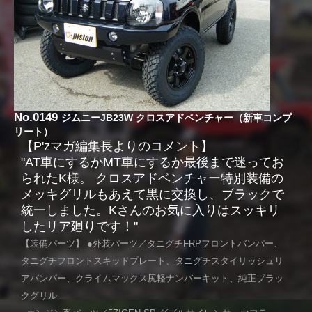
No.0149
ジムニーJB23W クロスアドベンチャー（新車コンプ
リート）
【P'zマガ編集長よりのコメント】
"AT車にするかMT車にするか最後まで迷ってお
られたK様。 クロスアドベンチャー特別装備の
メッキグリルもあえて黒に交換し、ブラックで
統一しました。Kさんのお気に入りはスッキリ
したリア廻りです！"
【装備パーツ】 ●外装パーツ／タニグチFRPフロントバンパー、
タニグチフロントスキッドプレート、タニグチスタイリッシュリ
アバンパー、クライムマックス尻軽ナンバーキット、純正ブラッ
クグリル