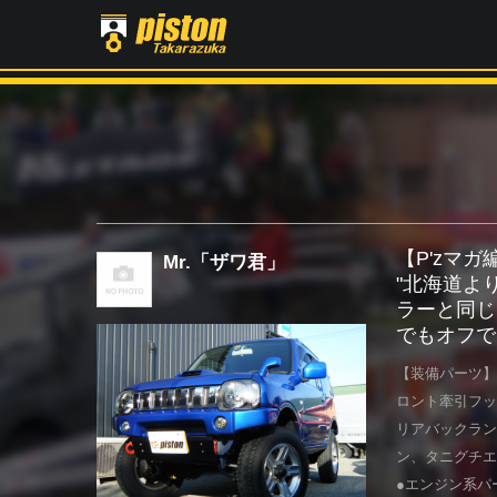
【P'zマ
Mr.「ザワ君」
"北海道よ
ラーと同じ
でもオフで
【装備パーツ】
ロント牽引フッ
リアバックラン
ン、タニグチエ
●エンジン系パ