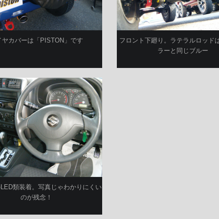
イヤカバーは「PISTON」です
フロント下廻り。ラテラルロッド
ラーと同じブルー
JのLED類装着。写真じゃわかりにくい
のが残念！