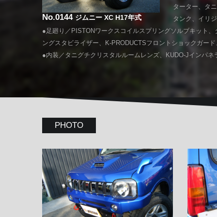
ターター、タニ
No.0144
ジムニー XC H17年式
タンク、イリジ
●足廻り／PISTONワークスコイルスプリングソルブキッ
ングスタビライザー、K-PRODUCTSフロントショックガー
●内装／タニグチクリスタルルームレンズ、KUDO-Jインパネランプ
PHOTO