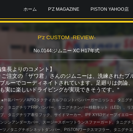
ホーム
P'Z MAGAZINE
PISTON YAHOO店
P'z CUSTOM -REVIEW-
No.0144:ジムニー XC H17年式
ガ編集長よりのコメント】
りご注文の「ザワ君」さんのジムニーは、洗練されたブ
ブルーでコーディネイトされています。足廻りは勿論
も実に楽しいドライビングが実現できそうです。"
 ●外装パーツ／APIOタクティカルフロントバンパーガーニッシュ、タニグ
ク、タニグチリアFRPバンパー、タニグチナンバー移動キット（LED）、リア
プ、タニグチリア牽引フック、サイドマーカー、IPF XY63ディープイエロー
ンジンアンダーカバー、スージースポーツトランスファーガード、タニグチ
ーツ／タニグチボンネットダンパー、PISTONワークスマフラー、タニグチ