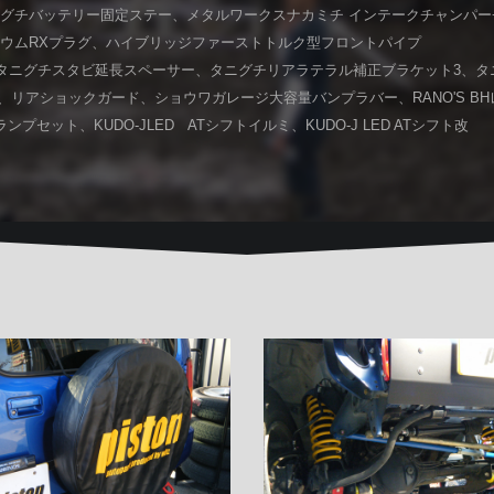
グチバッテリー固定ステー、メタルワークスナカミチ インテークチャンパー
ウムRXプラグ、ハイブリッジファーストトルク型フロントパイプ
ト、タニグチスタビ延長スペーサー、タニグチリアラテラル補正ブラケット3、
ド、リアショックガード、ショウワガレージ大容量バンプラバー、RANO'S B
セット、KUDO-JLED ATシフトイルミ、KUDO-J LED ATシフト改