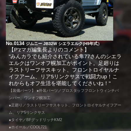
No.0134
ジムニー JB32W シエラエルク(H9年式）
【P'zマガ編集長よりのコメント】
"みんカラでも紹介されている隼77さんのシエラ
エルクはワンオフ幌加工がポイント。足廻りは
ラストリーフサスキット、フロントロイヤルナ
イフアーム、リア5リンクサスで戦闘力up！こ
れからもオフ生活を堪能してくださいね！"
【装備パーツ】 ●外装パーツ／プロスタッフフロントウィンチバ
ンパー、ワンオフ幌加工
●足廻り／ラストリーフサスキット、フロントロイヤルナイフアー
ム、リア5リンクサス
●タイヤ／BFグッドリッチKM2
●ホイール／COOL721