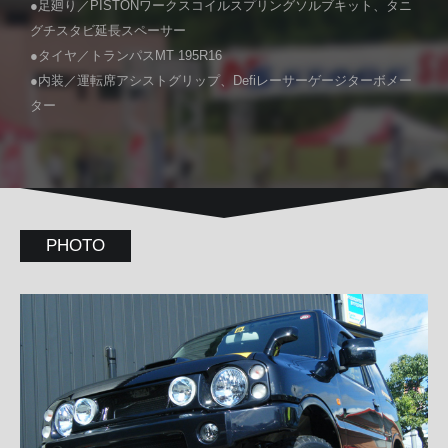
●足廻り／PISTONワークスコイルスプリングソルブキット、タニ
グチスタビ延長スペーサー
●タイヤ／トランパスMT 195R16
●内装／運転席アシストグリップ、Defiレーサーゲージターボメー
ター
PHOTO