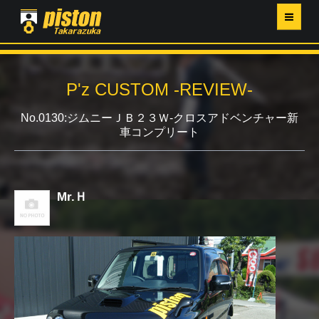
ホーム
P'z CUSTOM -REVIEW-
P'Z MAGAZINE
No.0130:ジムニーＪＢ２３Ｗ-クロスアドベンチャー新
車コンプリート
PISTON YAHOO店
営業日・イベントカレンダー
Mr.Ｈ
店舗ご案内