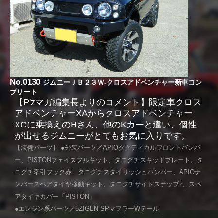
No.0130
ジムニーＪＢ２３Ｗ-クロスアドベンチャー新車コン
プリート
【P'zマガ編集長よりのコメント】限定車クロス
アドベンチャーXAからクロスアドベンチャー
XCに乗換えのHさん、他のKカーと違い、個性
が出せるジムニーがとてもお気に入りです。
【装備パーツ】 ●外装パーツ／APIOタクティカルフロントバンパ
ー、PISTONフェイスフルキット、タニグチスキッドプレート、タ
ニグチ牽引フック赤、タニグチスタイリッシュバンパー、APIOナ
ンバースペアタイヤ移動キット、タニグチサイドステップ2、スペ
アタイヤカバー「PISTON」
●エンジン系パーツ／5ZIGEN SPマフラーWテール