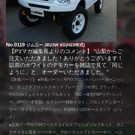
No.0119
ジムニー JB23W XG(H23年式)
【P'zマガ編集長よりのコメント】 "山梨からご
注文いただきました！ありがとうございます！
以前のホワイトのデモカーを雑誌で見て「同じ
ように」と、オーダーいただきました。"
【装備パーツ】 ●外装パーツ／APIOフロントバンパーガーニッシ
ュ、タニグチフロントスキッドプレート（つや消しブラック）、
PISTONフェイスキットフルキット、TAC一体型FRPリアバンパ
ー、APIO一本背負い＆ナンバー移動キット、フロントアンダーミ
ラー、サイドクリアマーカー、KUDO-J LEDテールランプ（レッ
ド）
●足廻り／PISTONワークスコイルスプリングソルブキット、タニ
グチスタビ延長スペーサー、プロペラシャフトスペーサー、ペニ