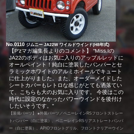
No.0110
ジムニー JA22W ワイルドウインド(H8年式)
【P'zマガ編集長よりのコメント】 "Miss.Iの
JA22のボディはお気に入りのアップルレッドに
オールペイント！純白に塗装したバンパーとセ
ラミックホワイトのアルミホイールでキュート
に仕上がりました。また、オーダーメイドした
シートカバーもレトロな感じがとても洒落てい
て、こちらも大のお気に入りです。 今後はこの
時代に設定のなかったパワーウインドを後付け
したいそうです。"
【装備パーツ】 ●外装パーツ／ペニーレインRSフロントストレー
トバンパー（白に塗装）、ペニーレインRSリアストレートバンパ
ー（白に塗装）、APIOフロントグリル、フロントクリアーウイン