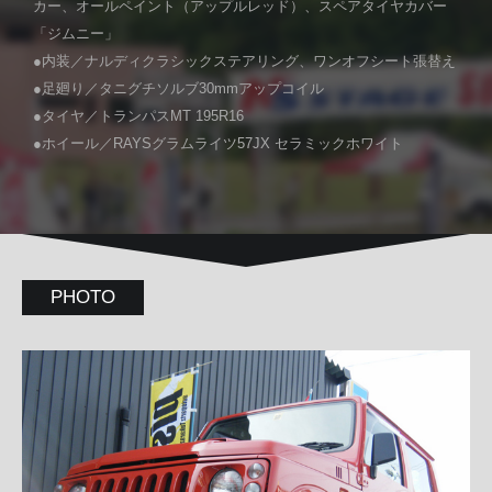
カー、オールペイント（アップルレッド）、スペアタイヤカバー
「ジムニー」
●内装／ナルディクラシックステアリング、ワンオフシート張替え
●足廻り／タニグチソルブ30mmアップコイル
●タイヤ／トランパスMT 195R16
●ホイール／RAYSグラムライツ57JX セラミックホワイト
PHOTO