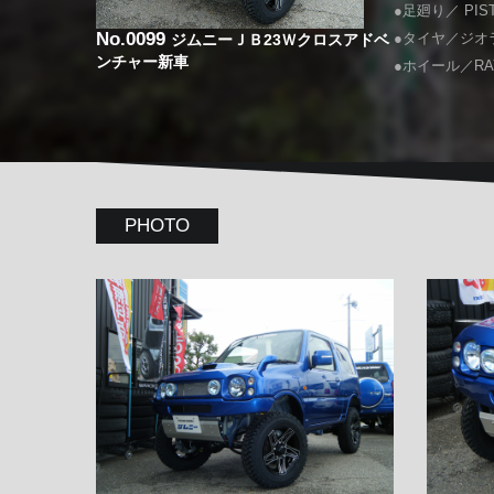
●足廻り／ P
No.0099
●タイヤ／ジオラン
ジムニーＪＢ23Ｗクロスアドベ
ンチャー新車
●ホイール／RA
PHOTO