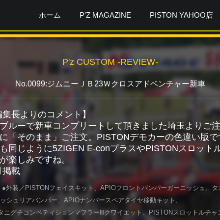
ホーム
P'Z MAGAZINE
PISTON YAHOO店
P'z CUSTOM -REVIEW-
No.0099:ジムニーＪＢ23Ｗクロスアドベンチャー新車
ガ編集長よりのコメント】
ブルーで新車コンプリートして頂きました埼玉よりご注
に「そのまま」ご注文。PISTONデモカーの色違い版
も同じように5ZIGEN E-conプラスやPISTONス
が楽しみですね。
1月掲載
 ●外装／PISTONフェイスキット、APIOフロントバンパーガーニッシュ
ッシュリアバンパー、APIOナンバースペアタイヤ移動キット、
ニグチコンペティションマフラーⅢクワイエット、PISTONスロットルチャンバー