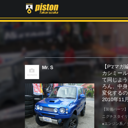
【P'zマ
Mr.Ｓ
カシミール
て同じよう
ろん、中身
変化するの
2010年1
【装備パーツ】
ニグチスタイリ
●エンジン系／タ