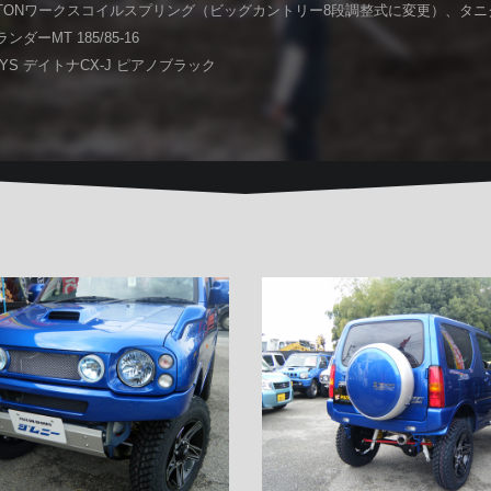
ISTONワークスコイルスプリング（ビッグカントリー8段調整式に変更）、タ
ダーMT 185/85-16
YS デイトナCX-J ピアノブラック