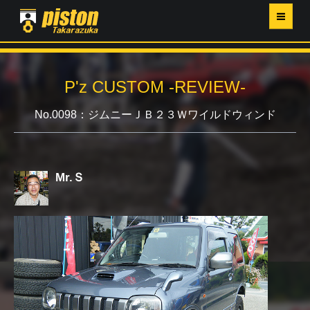
ホーム
P'z CUSTOM -REVIEW-
P'Z MAGAZINE
No.0098：ジムニーＪＢ２３Ｗワイルドウィンド
PISTON YAHOO店
営業日・イベントカレンダー
Mr.Ｓ
店舗ご案内