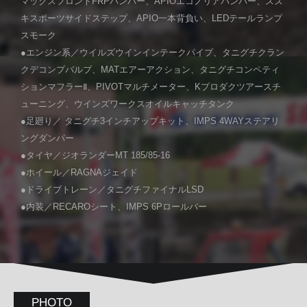
マックスフロントFRPバンパー、APIOエコノリアバンパー、スズ
キスポーツサイドステップ、APIO一本背負い、LEDテールランプ
スモーク
●エンジン系／ウイルズウインインテークパイプ、タニグチクラン
クデコンプバルブ、MATエアーアクション、タニグチコンペティ
ションマフラーⅡ、PIVOTマルチメーター、Kプロダクツアースチ
ューニング、ウインズワークスオイルキャッチタンク
●足廻り／ タニグチ3インチアップキット、IMPS 4WAYステアリ
ングダンパー
●タイヤ／ジオランダーMT 185/85-16
●ホイール／RAGNAジェイド
●ドライブトレーン／タニグチファイナルLSD
●内装／RECAROシート、IMPS 6Pロールバー
PHOTO