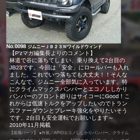
No.0098
ジムニーＪＢ２３Ｗワイルドウィンド
【P'zマガ編集長よりのコメント】
林道で谷に落ちてしまい、乗り換えて2台目の
JB23です。今回は「安全」にロールバーも入れ
ました。これでいつ落ちても大丈夫！！そんな
こんなで、ジムニー全部気に入っています。特
にクライムマックスバンパーとエコノししかり
バンパーのフロント廻りはサイコーにGood！こ
れからは低速トルクをアップしたいのでトラン
スファーダウンとブレーキ強化をやりたいそう
です。2台目も安全運転でお願いします～
2010年11月掲載
【装備パーツ】 ●外装／APIOエコノししかりバンパー、クライム