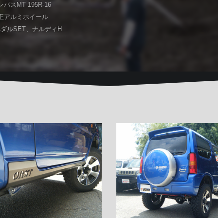
スMT 195R-16
正アルミホイール
ペダルSET、ナルディH