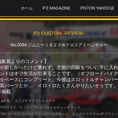
ホーム
P'Z MAGAZINE
PISTON YAHOO店
P'z CUSTOM -REVIEW-
No.0094:ジムニーＪＢ２３Ｗクロスアドベンチャー
ガ編集長よりのコメント】
が欲しかったけど乗れず、念願の四駆をついに手に入
ントはオフ生活が出来ることです。（オフロードバイ
をベースにコンプリート。今後はスロットルチャンバ
装パーツとか… イロイロたくさんやりたいそうです。P
0月掲載
 ●外装／ タニグチサイドシルガード
IVOT X-2、ウィンズワークスオイルキャッチタンク
ISTON ワークスコイルスプリングソルブキット、タニグチラテラルUPブラケ