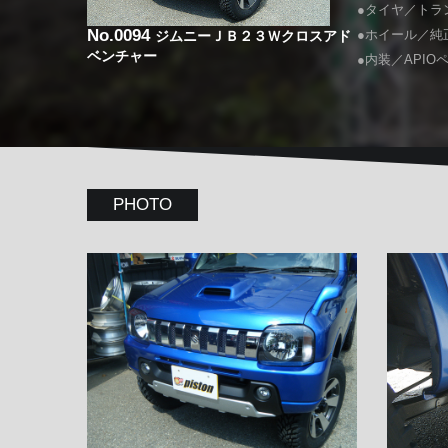
●タイヤ／トランパ
No.0094
●ホイール／純
ジムニーＪＢ２３Ｗクロスアド
ベンチャー
●内装／APIO
PHOTO