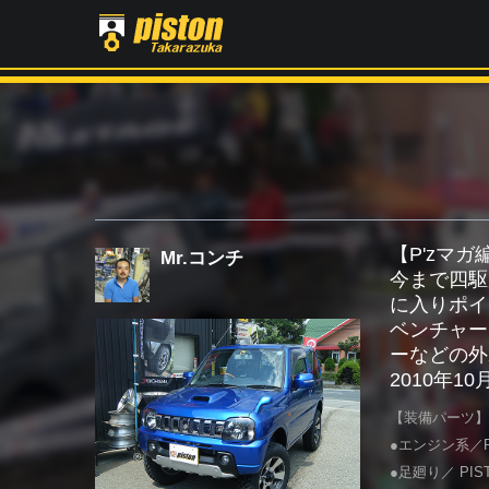
【P'zマ
Mr.コンチ
今まで四駆
に入りポイ
ベンチャー
ーなどの外
2010年1
【装備パーツ】
●エンジン系／P
●足廻り／ P