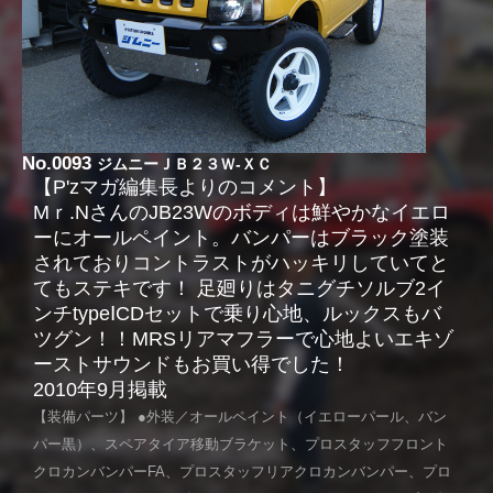
No.0093
ジムニーＪＢ２３Ｗ-ＸＣ
【P'zマガ編集長よりのコメント】
Mｒ.NさんのJB23Wのボディは鮮やかなイエロ
ーにオールペイント。バンパーはブラック塗装
されておりコントラストがハッキリしていてと
てもステキです！ 足廻りはタニグチソルブ2イ
ンチtypeⅠCDセットで乗り心地、ルックスもバ
ツグン！！MRSリアマフラーで心地よいエキゾ
ーストサウンドもお買い得でした！
2010年9月掲載
【装備パーツ】 ●外装／オールペイント（イエローパール、バン
パー黒）、スペアタイア移動ブラケット、プロスタッフフロント
クロカンバンパーFA、プロスタッフリアクロカンバンパー、プロ