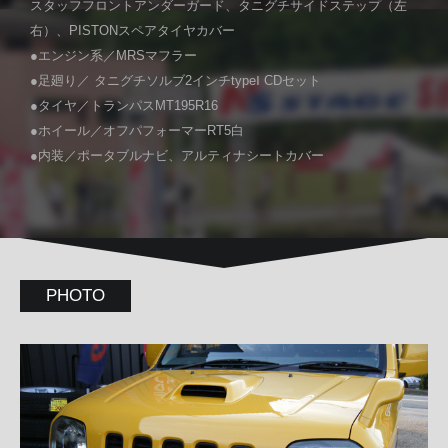
スタッフフロントアンダーガード、タニグチサイドステップ（左
右）、PISTONスペアタイヤカバー
●エンジン系／MRSマフラー
●足廻り／ タニグチソルブ2インチtypeⅠ CDセット
●タイヤ／トランパスMT195R16
●ホイール／オフパフォーマーRT5白
●内装／ポータブルナビ、アルティナシートカバー
PHOTO