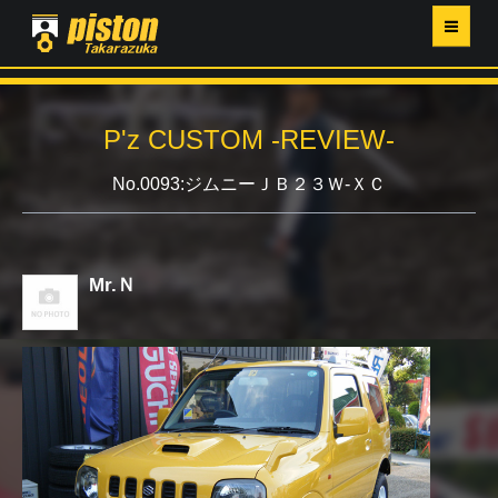
ホーム
P'z CUSTOM -REVIEW-
P'Z MAGAZINE
No.0093:ジムニーＪＢ２３Ｗ-ＸＣ
PISTON YAHOO店
営業日・イベントカレンダー
Mr.Ｎ
店舗ご案内