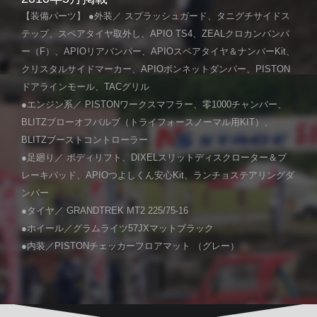
【装備パーツ】 ●外装／ スプラッシュガード、タニグチサイドス
テップ、スペアタイヤ取外し、APIO TS4、ZEALクロカンバンパ
ー（F）、APIOリアバンパー、APIOスペアタイヤ＆ナンバーKit、
クリスタルサイドマーカー、APIOボンネットダンパー、PISTON
ドアラインモール、TACグリル
●エンジン系／ PISTONワークスマフラー、零1000チャンバー、
BLITZブローオフバルブ（トライフォースノーマル用KIT）、
BLITZブーストコントローラー
●足廻り／ ボディリフト、DIXELスリットディスクローター＆ブ
レーキパッド、APIOつよしくん安心Kit、ランチョステアリングダ
ンパー
●タイヤ／ GRANDTREK MT2 225/75-16
●ホイール／グラムライツ57JXマットブラック
●内装／PISTONチェッカーフロアマット （グレー）