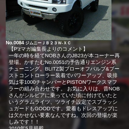
No.0084
ジムニーＪＢ２３Ｗ-ＸＣ
【P'zマガ編集長よりのコメント】
一年の時を経てNOBさんのJB23が本コーナー再
登場。かすたむNo.0051の予告通りエンジン系
チューニング。BLITZ製ブローオフバルブ&ブー
ストコントローラー装着でパワーアップ、吸排
気は零1000チャンバーとPISTONワークスマフ
ラーの組み合わせです。 お気に入りは、昔NOB
さんがシルビアに乗っていた頃に付けていたと
いうグラムライツ、ツライチ設定でスプラッシ
ュガードもGOODです。愛着もドレスアップに
は欠かせない要素なんですね。次回の登場が楽
しみです！！
2010年5月掲載