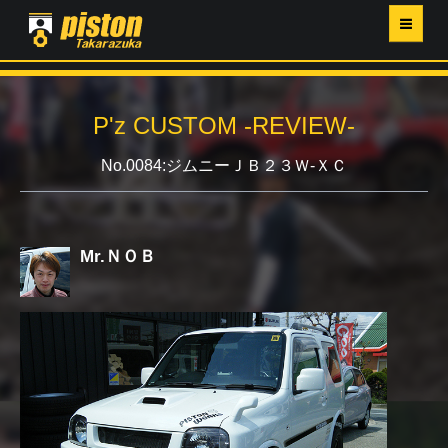
ホーム
P'z CUSTOM -REVIEW-
P'Z MAGAZINE
No.0084:ジムニーＪＢ２３Ｗ-ＸＣ
PISTON YAHOO店
営業日・イベントカレンダー
Mr.ＮＯＢ
店舗ご案内