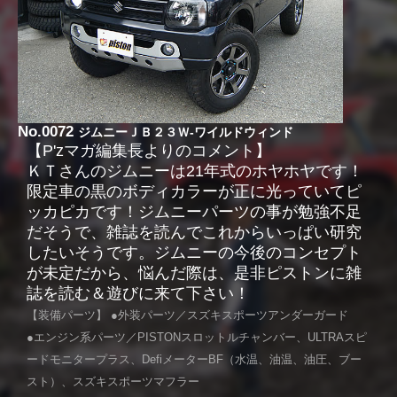
No.0072
ジムニーＪＢ２３Ｗ-ワイルドウィンド
【P'zマガ編集長よりのコメント】
ＫＴさんのジムニーは21年式のホヤホヤです！
限定車の黒のボディカラーが正に光っていてピ
ッカピカです！ジムニーパーツの事が勉強不足
だそうで、雑誌を読んでこれからいっぱい研究
したいそうです。ジムニーの今後のコンセプト
が未定だから、悩んだ際は、是非ピストンに雑
誌を読む＆遊びに来て下さい！
【装備パーツ】 ●外装パーツ／スズキスポーツアンダーガード
●エンジン系パーツ／PISTONスロットルチャンバー、ULTRAスピ
ードモニタープラス、DefiメーターBF（水温、油温、油圧、ブー
スト）、スズキスポーツマフラー