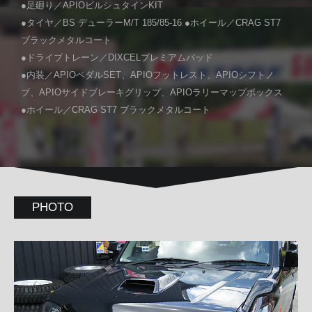
●足廻り／APIOビルシュタインKIT
●タイヤ／BS デューラーM/T 185/85-16 ●ホイール／CRAG ST7
ブラックメタルコート
●ドライブトレーン／DIXCELプレミアムパッド
●内装／APIOペダルSET、APIOフットレスト、APIOシフトノ
ブ、APIOサイドブレーキグリップ、APIOラリーマップボックス
●ホイール／CRAG ST7 ブラックメタルコート
PHOTO