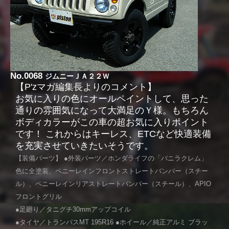
No.0068
ジムニーＪＡ２２Ｗ
【P'zマガ編集長よりのコメント】
お気に入りの色にオールペイントして、思った
通りの雰囲気になって大満足のＹ様。もちろん
ボディカラーがこの車の超お気に入りポイント
です！ これからはキーレス、ETCなど快適装備
を充実させていきたいそうです。
【装備パーツ】 ●外装パーツ／ホンダライフの「バニラクレム」
色に全塗装、ペニーレインフロントストレートバンパー（スチー
ル）、ペニーレインリアストレートバンパー（スチール）、APIO
フロントグリル
●足廻り／タニグチ30mmアップコイル
●タイヤ／トランパスMT 195R16 ●ホイール／純正アルミ ブラッ