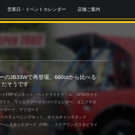
営業日・イベントカレンダー
店舗ご案内
のJB33Wで再登場。660ccから比べる
りだそうです
トFRPボンネット、ヘッドライトグリル、APIOサイド
ルガラス、ワイルドグースラバーフェンダー、タニグチタ
ァーガード、デフガード
アースチューニングキット、オイルキャッチタンク
、アームスキッドガード（F/R）、ステアリングスタビライ