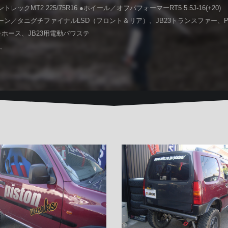
レックMT2 225/75R16 ●ホイール／オフパフォーマーRT5 5.5J-16(+20)
ーン／タニグチファイナルLSD（フロント＆リア）、JB23トランスファー、PR
ホース、JB23用電動パワステ
ー、