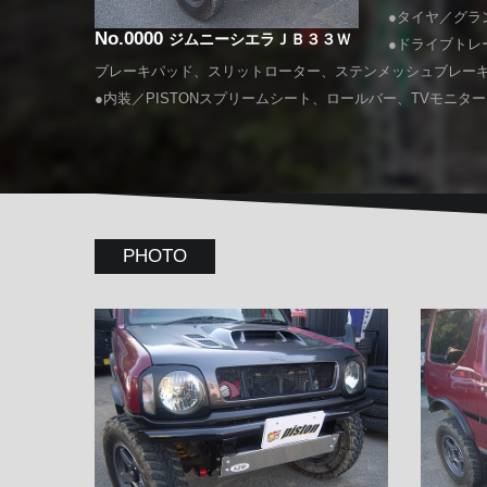
●タイヤ／グラント
No.0000
ジムニーシエラＪＢ３３Ｗ
●ドライブトレ
ブレーキパッド、スリットローター、ステンメッシュブレーキ
●内装／PISTONスプリームシート、ロールバー、TVモニタ
PHOTO