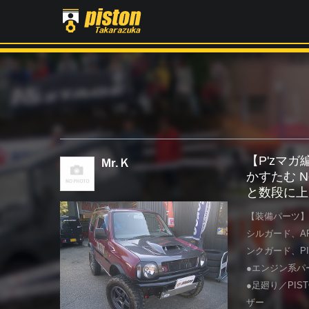
【P'zマ
Mr.Ｋ
かすたむ 
と数段に上
【装備パーツ】
シルガード、A
ンクガード、P
●エンジン系パ
●足廻り／PI
ザー