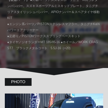
【装備パーツ】 ●外装パーツ／スズキスポーツニューXCLウレタ
ンバンパー、スズキスポーツアルミスキッドプレート、タニグチ
リアスタイリッシュバンパー、APIOナンバー＆スペアタイヤ移動
KIT
●エンジン系パーツ／PISTONステンレスマフラー、タニグチK&N
パワーエアクリーナー
●足廻り／PISTONワークススプリングベースキット
●タイヤ／ジオランダーMT 185/85-16 ●ホイール／WORK CRAG
ST7 ブラックメタルコート 5.5J-16（+20)
PHOTO