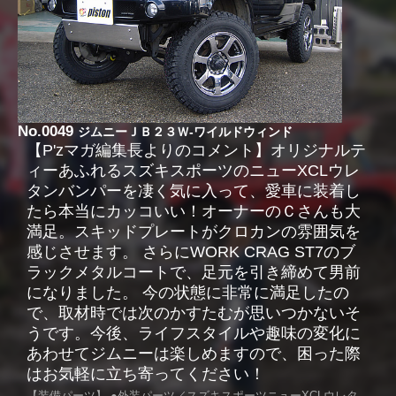
No.0049
ジムニーＪＢ２３Ｗ-ワイルドウィンド
【P'zマガ編集長よりのコメント】オリジナルテ
ィーあふれるスズキスポーツのニューXCLウレ
タンバンパーを凄く気に入って、愛車に装着し
たら本当にカッコいい！オーナーのＣさんも大
満足。スキッドプレートがクロカンの雰囲気を
感じさせます。 さらにWORK CRAG ST7のブ
ラックメタルコートで、足元を引き締めて男前
になりました。 今の状態に非常に満足したの
で、取材時では次のかすたむが思いつかないそ
うです。今後、ライフスタイルや趣味の変化に
あわせてジムニーは楽しめますので、困った際
はお気軽に立ち寄ってください！