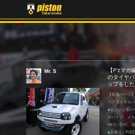
【P'zマ
Mr.Ｓ
のタイヤパ
ップをした
【装備パーツ】
ペアタイヤカバ
●エンジン系パ
ボパイプ、メカ
HKS・EVC、
●足廻り／PIS