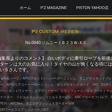
ホーム
P'Z MAGAZINE
PISTON YAHOO店
P'z CUSTOM -REVIEW-
No.0040:ジムニーＪＢ２３Ｗ-ＸＣ
ガ編集長よりのコメント】 白いボディに牽引ロープを前後
ターンは大のお気に入り！タイヤの山が無くなる頃に
いＳさんです。
 ●外装パーツ／APIOフロントバンパーガーニッシュ、タニグチスキッドプレー
ー、APIOリアコーナーガーニッシュ、タニグチタンクガード、HID、EGR
ーツ／ホットワイヤー、エアクリーナー、トライフォース・エキゾーストマ
テクター、リビルトエンジン、リビルトタービン、ARCブローオフバルブ、P
APEXi・AFCNeo、タニグチプッシュスターターS/W
TONワークススプリングベースKIT