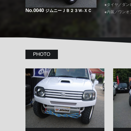
●タイヤ／ダンロッ
No.0040
ジムニーＪＢ２３Ｗ-ＸＣ
●内装／ワンオ
PHOTO