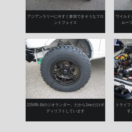
アジアンラリーに今すぐ参加できそうなフロ
ワイルド
ントフェイス
ルー
215/85-16のジオランダー。だから1incだけボ
トライフ
ディリフトしています
す