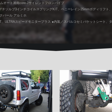
ムオート湘南core-Jサイレントフロンパイプ
グチソルブ3インチコイルスプリングKIT、ペニーレイン25mmボディリフト、I
ラックパール アルミホ
T、ULTRAスピードモニタープラス ●内装／スパルコセミバケットシート、