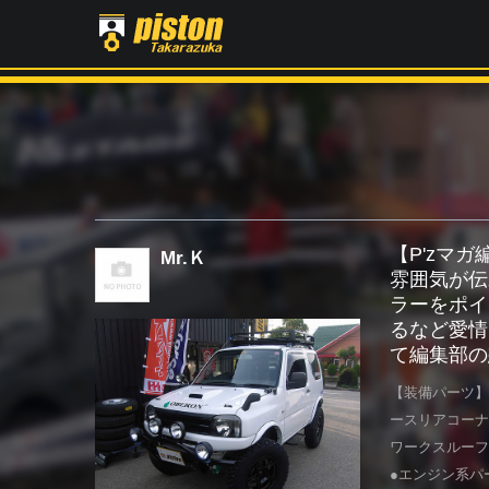
【P'zマ
Mr.Ｋ
雰囲気が伝
ラーをポイ
るなど愛情
て編集部の
【装備パーツ】
ースリアコーナ
ワークスルーフ
●エンジン系パ