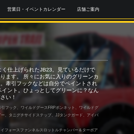
営業日・イベントカレンダー
店舗ご案内
く仕上げられたJB23。見ているだけで
ります。 所々にお気に入りのグリーンカ
す。牽引フックなどは自分でペイントされ
ペイント。ひょっとしてグリーンに？なん
ださい！
IO牽引フック、ワイルドグースFRPボンネット、ワイルドグ
ダー、タニグチサイドステップ、JJタンクガード、アイバ
ライフォースファンネルスロットルチャンバー＆ターボア