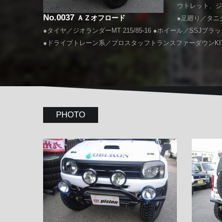
ウトレット、ジ
No.0037
ＡＺオフロード
●足廻り／タニ
●タイヤ／ジオランダーMT 215/85-16 ●ホイール／SSJブ
●ドライブトレーン系／プロスタッフトランスファーダウンKI
PHOTO