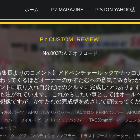
ホーム
P'Z MAGAZINE
PISTON YAHOO店
P'z CUSTOM -REVIEW-
No.0037:ＡＺオフロード
ガ編集長よりのコメント】アドベンチャールックでカッコよ
わってくるほどオーナーのかすたむへの意気ごみがわか
ントに取り入れ自分だけのクルマに完成しつつありま
も注がれています。 これからしたい事としてはオール
想像ですが、かすたむの完成型をめざして頑張ってく
 ●外装パーツ／APIOししかりバンパー、TACフロントFRPバンパー、AP
ーカバー、ワイルドグースリアヒッチバンパー、TAC30mmオーバーフェン
キャリア
ーツ／タニグチコンペティションマフラー、トラストブーストメーター、ト