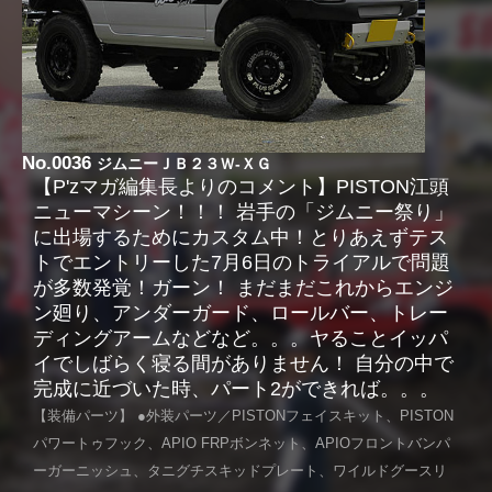
No.0036
ジムニーＪＢ２３Ｗ-ＸＧ
【P'zマガ編集長よりのコメント】PISTON江頭
ニューマシーン！！！ 岩手の「ジムニー祭り」
に出場するためにカスタム中！とりあえずテス
トでエントリーした7月6日のトライアルで問題
が多数発覚！ガーン！ まだまだこれからエンジ
ン廻り、アンダーガード、ロールバー、トレー
ディングアームなどなど。。。ヤることイッパ
イでしばらく寝る間がありません！ 自分の中で
完成に近づいた時、パート2ができれば。。。
【装備パーツ】 ●外装パーツ／PISTONフェイスキット、PISTON
パワートゥフック、APIO FRPボンネット、APIOフロントバンパ
ーガーニッシュ、タニグチスキッドプレート、ワイルドグースリ