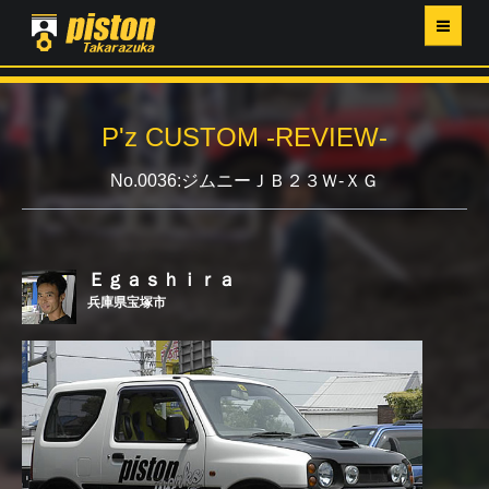
ホーム
P'z CUSTOM -REVIEW-
P'Z MAGAZINE
No.0036:ジムニーＪＢ２３Ｗ-ＸＧ
PISTON YAHOO店
営業日・イベントカレンダー
Ｅｇａｓｈｉｒａ
兵庫県宝塚市
店舗ご案内